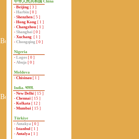
中华人民共和国 China
-
Beijing
[ 3 ]
-
Harbin
[ 0 ]
-
Shenzhen
[ 5 ]
-
Hong Kong
[ 1 ]
-
Changzhou
[ 1 ]
-
Shanghai
[ 0 ]
-
Xuchang
[ 1 ]
-
Chongqing
[ 0 ]
Nigeria
-
Lagos
[ 0 ]
-
Abuja
[ 0 ]
Moldova
-
Chisinau
[ 1 ]
India. भारत.
-
New Delhi
[ 15 ]
-
Chennai
[ 15 ]
-
Kolkata
[ 12 ]
-
Mumbai
[ 15 ]
Türkiye
-
Antakya
[ 0 ]
-
Istanbul
[ 1 ]
-
Antalya
[ 1 ]