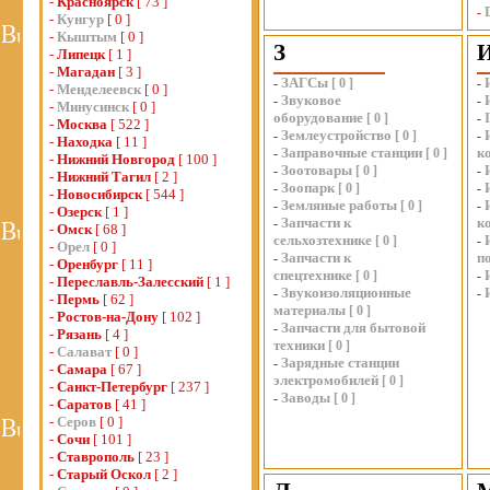
-
Красноярск
[ 73 ]
-
-
Кунгур
[ 0 ]
-
Кыштым
[ 0 ]
З
-
Липецк
[ 1 ]
-
Магадан
[ 3 ]
ЗАГСы
-
[
0
]
-
-
Менделеевск
[ 0 ]
Звуковое
-
-
-
Минусинск
[ 0 ]
оборудование
[
0
]
-
-
Москва
[ 522 ]
Землеустройство
-
[
0
]
-
-
Находка
[ 11 ]
Заправочные станции
к
-
[
0
]
-
Нижний Новгород
[ 100 ]
Зоотовары
-
[
0
]
-
-
Нижний Тагил
[ 2 ]
Зоопарк
-
[
0
]
-
-
Новосибирск
[ 544 ]
Земляные работы
-
[
0
]
-
-
Озерск
[ 1 ]
Запчасти к
к
-
-
Омск
[ 68 ]
сельхозтехнике
[
0
]
-
-
Орел
[ 0 ]
Запчасти к
п
-
-
Оренбург
[ 11 ]
спецтехнике
[
0
]
-
-
Переславль-Залесский
[ 1 ]
Звукоизоляционные
-
-
-
Пермь
[ 62 ]
материалы
[
0
]
-
Ростов-на-Дону
[ 102 ]
Запчасти для бытовой
-
-
Рязань
[ 4 ]
техники
[
0
]
-
Салават
[ 0 ]
Зарядные станции
-
-
Самара
[ 67 ]
электромобилей
[
0
]
-
Санкт-Петербург
[ 237 ]
Заводы
-
[
0
]
-
Саратов
[ 41 ]
-
Серов
[ 0 ]
-
Сочи
[ 101 ]
-
Ставрополь
[ 23 ]
-
Старый Оскол
[ 2 ]