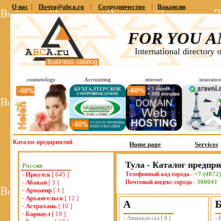
О нас
|
Почта@abca.ru
|
Сотрудничество
|
Вакансии
FOR YOU A
International directory 
cosmetology
Accounting
internet
insurance
Каталог предприятий
Home page
Services
Тула - Каталог предпр
Россия
+7-(4872)
-
Иркутск
[ 645 ]
Телефонный код города -
300041
-
Абакан
[ 3 ]
Почтовый индекс города -
-
Армавир
[ 1 ]
-
Архангельск
[ 12 ]
А
-
Астрахань
[ 10 ]
-
Барнаул
[ 19 ]
Авиакассы
-
[
0
]
-