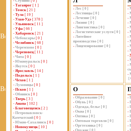
Л
-
Ступино
[ 0 ]
-
Таганрог
[ 1 ]
Лес
-
[
0
]
-
-
Томск
[ 21 ]
Лестницы
-
[
0
]
-
-
Тула
[ 19 ]
Лечение
-
[
0
]
-
-
Улан-Удэ
[ 378 ]
Лизинг
-
[
0
]
-
-
Ульяновск
[ 11 ]
Лингвистика
-
[
0
]
-
-
Уфа
[ 66 ]
Логистические услуги
-
[
0
]
-
-
Хабаровск
[ 21 ]
Литейное
-
-
-
Чебоксары
[ 0 ]
производство
[
0
]
-
-
Челябинск
[ 68 ]
Лицензирование
-
[
0
]
-
-
Черемхово
[ 0 ]
-
-
Череповец
[ 11 ]
-
-
Чита
[ 0 ]
-
-
Южноуральск
[ 0 ]
-
-
Якутск
[ 0 ]
с
-
Ярославль
[ 14 ]
-
-
Подольск
[ 1 ]
[
-
Чехов
[ 1 ]
-
Луховицы
[ 0 ]
О
-
Псков
[ 1 ]
-
Обнинск
[ 0 ]
Образование
-
[
0
]
-
-
Тверь
[ 3 ]
Обувь
-
[
0
]
-
-
Анапа
[ 102 ]
Одежда, белье
-
[
0
]
-
-
Благовещенск
[ 2 ]
Окна
-
[
0
]
-
-
Петропавловск-
Оптика
-
[
0
]
-
Камчатский
[ 0 ]
Оптовая торговля
-
[
0
]
-
-
Южно-Сахалинск
[ 0 ]
Оргтехника
-
[
0
]
-
-
Новокузнецк
[ 10 ]
Оружие
-
[
0
]
-