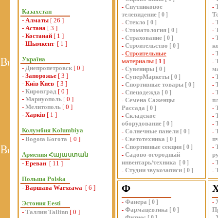
Спутниковое
-
-
Казахстан
телевидение
Т
[
0
]
-
Алматы
[ 26 ]
Стекло
-
[
0
]
-
-
Астана
[ 3 ]
Стоматология
-
[
0
]
-
-
Костанай
[ 1 ]
Страхование
-
[
0
]
-
-
Шымкент
[ 1 ]
Строительство
к
-
[
0
]
Строительные
-
-
Україна
материалы
[
1
]
-
-
Днепропетровск
[ 0 ]
Сувениры
м
-
[
0
]
-
Запорожье
[ 3 ]
СуперМаркеты
-
[
0
]
-
-
Київ Киев
[ 3 ]
Спортивные товары
-
[
0
]
-
-
Кировград
[ 0 ]
Спецодежда
-
[
0
]
-
-
Мариуополь
[ 0 ]
Семена Саженцы
п
-
-
Мелитополь
[ 0 ]
Рассада
[
0
]
-
-
Харків
[ 1 ]
Складское
-
-
оборудование
[
0
]
-
Колумбия Kolumbiya
Солнечные панели
-
[
0
]
-
-
Bogota Богота
[ 0 ]
Светотехника
п
-
[
0
]
Спортивные секции
-
[
0
]
-
Армения Հայաստան
Садово-огородный
р
-
инвентарь/техника
[
0
]
-
-
Ереван
[ 11 ]
Студии звукозаписи
-
[
0
]
-
Польша Polska
Ф
-
Варшава Warszawa
[ 6 ]
Фанера
-
[
0
]
-
Эстония Eesti
Фармацевтика
П
-
[
0
]
-
Таллин Tallinn
[ 0 ]
Фитнес
-
[
0
]
-