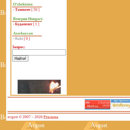
Oʻzbekiston
-
Ташкент
[ 50 ]
Венгрия Hungary
-
Будапешт
[ 1 ]
Azərbaycan
-
Baki
[ 0 ]
Запрос:
17552159
14249
avgust © 2007
– 2026
Реклама