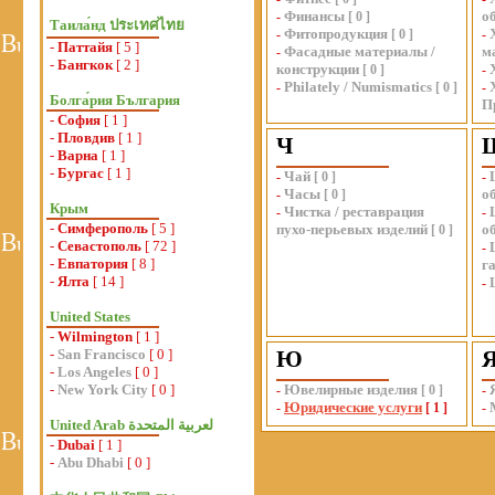
Финансы
о
-
[
0
]
Таила́нд ประเทศไทย
Фитопродукция
-
[
0
]
-
-
Паттайя
[ 5 ]
Фасадные материалы /
м
-
-
Бангкок
[ 2 ]
конструкции
[
0
]
-
Philately / Numismatics
-
[
0
]
-
Болга́рия България
П
-
София
[ 1 ]
-
Пловдив
[ 1 ]
Ч
-
Варна
[ 1 ]
-
Бургас
[ 1 ]
Чай
-
[
0
]
-
Часы
о
-
[
0
]
Крым
Чистка / реставрация
-
-
-
Симферополь
[ 5 ]
пухо-перьевых изделий
о
[
0
]
-
Севастополь
[ 72 ]
-
-
Евпатория
[ 8 ]
г
-
Ялта
[ 14 ]
-
United States
-
Wilmington
[ 1 ]
-
San Francisco
[ 0 ]
Ю
-
Los Angeles
[ 0 ]
-
New York City
[ 0 ]
Ювелирные изделия
-
[
0
]
-
Юридические услуги
-
[
1
]
-
-
Dubai
[ 1 ]
-
Abu Dhabi
[ 0 ]