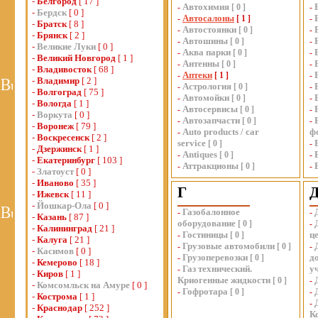
-
Белгород
[ 17 ]
Автохимия
-
[
0
]
-
-
Бердск
[ 0 ]
Автосалоны
-
[
1
]
-
-
Братск
[ 8 ]
Автостоянки
-
[
0
]
-
-
Брянск
[ 2 ]
Автошины
-
[
0
]
-
-
Великие Луки
[ 0 ]
Аква парки
-
[
0
]
-
-
Великий Новгород
[ 1 ]
Антенны
-
[
0
]
-
-
Владивосток
[ 68 ]
Аптеки
-
[
1
]
-
-
Владимир
[ 2 ]
Астрология
-
[
0
]
-
-
Волгоград
[ 75 ]
Автомойки
-
[
0
]
-
-
Вологда
[ 1 ]
Автосервисы
-
[
0
]
-
-
Воркута
[ 0 ]
Автозапчасти
-
[
0
]
-
-
Воронеж
[ 79 ]
Auto products / car
ф
-
-
Воскресенск
[ 2 ]
service
[
0
]
-
-
Дзержинск
[ 1 ]
Antiques
-
[
0
]
-
-
Екатеринбург
[ 103 ]
Аттракционы
-
[
0
]
-
-
Златоуст
[ 0 ]
-
Иваново
[ 35 ]
Г
-
Ижевск
[ 11 ]
-
Йошкар-Ола
[ 0 ]
Газобалонное
-
-
-
Казань
[ 87 ]
оборудование
[
0
]
-
-
Калининград
[ 21 ]
Гостиницы
ц
-
[
0
]
-
Калуга
[ 21 ]
Грузовые автомобили
-
[
0
]
-
-
Касимов
[ 0 ]
Грузоперевозки
д
-
[
0
]
-
Кемерово
[ 18 ]
Газ технический.
у
-
-
Киров
[ 1 ]
Криогенные жидкости
[
0
]
-
-
Комсомльск на Амуре
[ 0 ]
Гофротара
-
[
0
]
-
-
Кострома
[ 1 ]
-
-
Краснодар
[ 252 ]
К