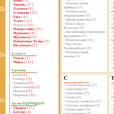
-
Пенза
[ 1 ]
Осветительные
-
-
-
Тюмень
[ 27 ]
приборы
[
0
]
-
-
Тольятти
[ 8 ]
Отопительное
о
-
-
Геленджик
[ 35 ]
оборудование
[
0
]
-
-
Ейск
[ 4 ]
Оформление виз
-
[
0
]
-
-
Туапсе
[ 13 ]
Отдых Досуг
-
-
-
Черкесск
[ 0 ]
Культура
о
[
0
]
-
Новороссийск
[ 9 ]
Организация и проведение
-
-
-
Мурманск
[ 9 ]
праздников
[
0
]
-
-
Махачкала
[ 9 ]
Оборудование
п
-
[
0
]
-
Набережные Челны
[ 9 ]
Оргстекло /
-
-
-
Кисловодск
[ 1 ]
Поликарбонат
[
0
]
-
Облицовочный
-
-
Беларусь
камень
[
0
]
-
-
Гомель
[ 2 ]
-
-
Минск
[ 123 ]
-
-
Германия
-
Бонн
[ 0 ]
С
-
Гамбург
[ 0 ]
-
Ганновер
[ 0 ]
Салоны красоты
-
[
0
]
-
-
Дюссельдорф
[ 0 ]
Санатории
-
[
0
]
-
-
Мюнхен
[ 0 ]
Сантехника
-
[
0
]
-
-
Нюрнберг
[ 0 ]
Сауны
о
-
[
0
]
Сельское хозяйство
-
[
0
]
-
Грузия საქართველო
Сотовые телефоны
-
[
0
]
-
-
Тбилиси
[ 27 ]
Спецтехника
-
[
0
]
-
-
Батуми
[ 4 ]
Справочники
-
[
0
]
-