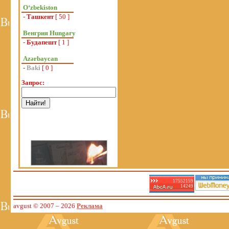
Oʻzbekiston
-
Ташкент
[ 50 ]
Венгрия Hungary
-
Будапешт
[ 1 ]
Azərbaycan
-
Baki
[ 0 ]
Запрос:
17552159
14249
avgust © 2007
– 2026
Реклама