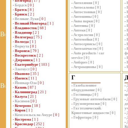
-
Белгород
[ 17 ]
Автохимия
-
[
0
]
-
-
Бердск
[ 0 ]
Автосалоны
-
[
0
]
-
-
Братск
[ 8 ]
Автостоянки
-
[
0
]
-
-
Брянск
[ 2 ]
Автошины
-
[
0
]
-
-
Великие Луки
[ 0 ]
Аква парки
-
[
0
]
-
-
Великий Новгород
[ 1 ]
Антенны
-
[
0
]
-
-
Владивосток
[ 68 ]
Аптеки
-
[
0
]
-
-
Владимир
[ 2 ]
Астрология
-
[
0
]
-
-
Волгоград
[ 75 ]
Автомойки
-
[
0
]
-
-
Вологда
[ 1 ]
Автосервисы
-
[
0
]
-
-
Воркута
[ 0 ]
Автозапчасти
-
[
0
]
-
-
Воронеж
[ 79 ]
Auto products / car
ф
-
-
Воскресенск
[ 2 ]
service
[
0
]
-
-
Дзержинск
[ 1 ]
Antiques
-
[
0
]
-
-
Екатеринбург
[ 103 ]
Аттракционы
-
[
0
]
-
-
Златоуст
[ 0 ]
-
Иваново
[ 35 ]
Г
-
Ижевск
[ 11 ]
-
Йошкар-Ола
[ 0 ]
Газобалонное
-
-
-
Казань
[ 87 ]
оборудование
[
0
]
-
-
Калининград
[ 21 ]
Гостиницы
ц
-
[
0
]
-
Калуга
[ 21 ]
Грузовые автомобили
-
[
0
]
-
-
Касимов
[ 0 ]
Грузоперевозки
д
-
[
0
]
-
Кемерово
[ 18 ]
Газ технический.
у
-
-
Киров
[ 1 ]
Криогенные жидкости
[
0
]
-
-
Комсомльск на Амуре
[ 0 ]
Гофротара
-
[
0
]
-
-
Кострома
[ 1 ]
-
-
Краснодар
[ 252 ]
К