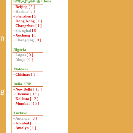
中华人民共和国 China
-
Beijing
[ 3 ]
-
Harbin
[ 0 ]
-
Shenzhen
[ 5 ]
-
Hong Kong
[ 1 ]
-
Changzhou
[ 1 ]
-
Shanghai
[ 0 ]
-
Xuchang
[ 1 ]
-
Chongqing
[ 0 ]
Nigeria
-
Lagos
[ 0 ]
-
Abuja
[ 0 ]
Moldova
-
Chisinau
[ 1 ]
India. भारत.
-
New Delhi
[ 15 ]
-
Chennai
[ 15 ]
-
Kolkata
[ 12 ]
-
Mumbai
[ 15 ]
Türkiye
-
Antakya
[ 0 ]
-
Istanbul
[ 1 ]
-
Antalya
[ 1 ]