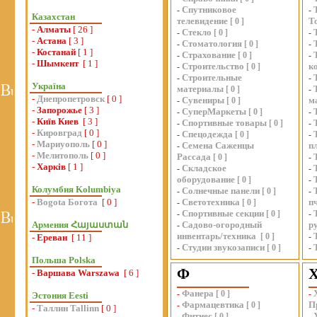
Спутниковое
-
-
Казахстан
телевидение
Т
[
0
]
-
Алматы
[ 26 ]
Стекло
-
[
0
]
-
-
Астана
[ 3 ]
Стоматология
-
[
0
]
-
-
Костанай
[ 1 ]
Страхование
-
[
0
]
-
-
Шымкент
[ 1 ]
Строительство
к
-
[
0
]
Строительные
-
-
Україна
материалы
[
0
]
-
-
Днепропетровск
[ 0 ]
Сувениры
м
-
[
0
]
-
Запорожье
[ 3 ]
СуперМаркеты
-
[
0
]
-
-
Київ Киев
[ 3 ]
Спортивные товары
-
[
0
]
-
-
Кировград
[ 0 ]
Спецодежда
-
[
0
]
-
-
Мариуополь
[ 0 ]
Семена Саженцы
п
-
-
Мелитополь
[ 0 ]
Рассада
[
0
]
-
-
Харків
[ 1 ]
Складское
-
-
оборудование
[
0
]
-
Колумбия Kolumbiya
Солнечные панели
-
[
0
]
-
-
Bogota Богота
[ 0 ]
Светотехника
п
-
[
0
]
Спортивные секции
-
[
0
]
-
Армения Հայաստան
Садово-огородный
р
-
инвентарь/техника
[
0
]
-
-
Ереван
[ 11 ]
Студии звукозаписи
-
[
0
]
-
Польша Polska
Ф
-
Варшава Warszawa
[ 6 ]
Фанера
-
[
0
]
-
Эстония Eesti
Фармацевтика
П
-
[
0
]
-
Таллин Tallinn
[ 0 ]
Фитнес
-
[
0
]
-