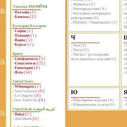
Финансы
о
-
[
0
]
Таила́нд ประเทศไทย
Фитопродукция
-
[
0
]
-
-
Паттайя
[ 5 ]
Фасадные материалы /
м
-
-
Бангкок
[ 2 ]
конструкции
[
0
]
-
Philately / Numismatics
-
[
0
]
-
Болга́рия България
П
-
София
[ 1 ]
-
Пловдив
[ 1 ]
Ч
-
Варна
[ 1 ]
-
Бургас
[ 1 ]
Чай
-
[
0
]
-
Часы
о
-
[
0
]
Крым
Чистка / реставрация
-
-
-
Симферополь
[ 5 ]
пухо-перьевых изделий
о
[
0
]
-
Севастополь
[ 72 ]
-
-
Евпатория
[ 8 ]
г
-
Ялта
[ 14 ]
-
United States
-
Wilmington
[ 1 ]
-
San Francisco
[ 0 ]
Ю
-
Los Angeles
[ 0 ]
-
New York City
[ 0 ]
Ювелирные изделия
-
[
0
]
-
Юридические услуги
-
[
0
]
-
-
Dubai
[ 1 ]
-
Abu Dhabi
[ 0 ]