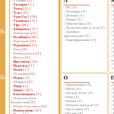
Л
-
Ступино
[ 0 ]
-
Таганрог
[ 1 ]
Лес
-
[
0
]
-
-
Томск
[ 21 ]
Лестницы
-
[
0
]
-
-
Тула
[ 19 ]
Лечение
-
[
0
]
-
-
Улан-Удэ
[ 378 ]
Лизинг
-
[
0
]
-
-
Ульяновск
[ 11 ]
Лингвистика
-
[
0
]
-
-
Уфа
[ 66 ]
Логистические услуги
-
[
0
]
-
-
Хабаровск
[ 21 ]
Литейное
-
-
-
Чебоксары
[ 0 ]
производство
[
0
]
-
-
Челябинск
[ 68 ]
Лицензирование
-
[
0
]
-
-
Черемхово
[ 0 ]
-
-
Череповец
[ 11 ]
-
-
Чита
[ 0 ]
-
-
Южноуральск
[ 0 ]
-
-
Якутск
[ 0 ]
с
-
Ярославль
[ 14 ]
-
-
Подольск
[ 1 ]
[
-
Чехов
[ 1 ]
-
Луховицы
[ 0 ]
О
-
Псков
[ 1 ]
-
Обнинск
[ 0 ]
Образование
-
[
0
]
-
-
Тверь
[ 3 ]
Обувь
-
[
0
]
-
-
Анапа
[ 102 ]
Одежда, белье
-
[
0
]
-
-
Благовещенск
[ 2 ]
Окна
-
[
0
]
-
-
Петропавловск-
Оптика
-
[
0
]
-
Камчатский
[ 0 ]
Оптовая торговля
-
[
0
]
-
-
Южно-Сахалинск
[ 0 ]
Оргтехника
-
[
0
]
-
-
Новокузнецк
[ 10 ]
Оружие
-
[
0
]
-