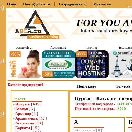
О нас
|
Почта@abca.ru
|
Сотрудничество
|
Вакансии
FOR YOU A
International directory 
cosmetology
Accounting
internet
insurance
Каталог предприятий
Home page
Services
Бургас - Каталог пред
Россия
+359 56 
-
Иркутск
[ 645 ]
Телефонный код города -
8000
-
Абакан
[ 3 ]
Почтовый индекс города -
-
Армавир
[ 1 ]
-
Архангельск
[ 12 ]
А
-
Астрахань
[ 10 ]
-
Барнаул
[ 19 ]
Авиакассы
-
[
0
]
-