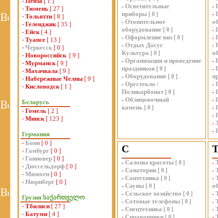
-
Пенза
[ 1 ]
Осветительные
-
-
-
Тюмень
[ 27 ]
приборы
[
0
]
-
-
Тольятти
[ 8 ]
Отопительное
о
-
-
Геленджик
[ 35 ]
оборудование
[
0
]
-
-
Ейск
[ 4 ]
Оформление виз
-
[
0
]
-
-
Туапсе
[ 13 ]
Отдых Досуг
-
-
-
Черкесск
[ 0 ]
Культура
о
[
0
]
-
Новороссийск
[ 9 ]
Организация и проведение
-
-
-
Мурманск
[ 9 ]
праздников
[
0
]
-
-
Махачкала
[ 9 ]
Оборудование
п
-
[
0
]
-
Набережные Челны
[ 9 ]
Оргстекло /
-
-
-
Кисловодск
[ 1 ]
Поликарбонат
[
0
]
-
Облицовочный
-
-
Беларусь
камень
[
0
]
-
-
Гомель
[ 2 ]
-
-
Минск
[ 123 ]
-
-
Германия
-
Бонн
[ 0 ]
С
-
Гамбург
[ 0 ]
-
Ганновер
[ 0 ]
Салоны красоты
-
[
0
]
-
-
Дюссельдорф
[ 0 ]
Санатории
-
[
0
]
-
-
Мюнхен
[ 0 ]
Сантехника
-
[
0
]
-
-
Нюрнберг
[ 0 ]
Сауны
о
-
[
0
]
Сельское хозяйство
-
[
0
]
-
Грузия საქართველო
Сотовые телефоны
-
[
0
]
-
-
Тбилиси
[ 27 ]
Спецтехника
-
[
0
]
-
-
Батуми
[ 4 ]
Справочники
-
[
0
]
-