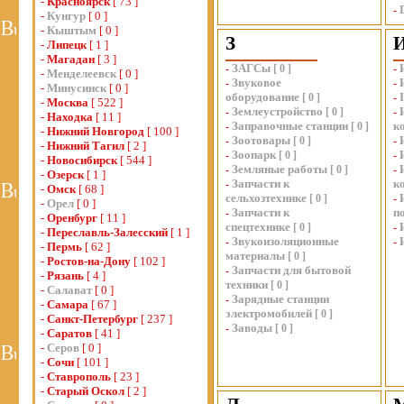
-
Красноярск
[ 73 ]
-
-
Кунгур
[ 0 ]
-
Кыштым
[ 0 ]
З
-
Липецк
[ 1 ]
-
Магадан
[ 3 ]
ЗАГСы
-
[
0
]
-
-
Менделеевск
[ 0 ]
Звуковое
-
-
-
Минусинск
[ 0 ]
оборудование
[
0
]
-
-
Москва
[ 522 ]
Землеустройство
-
[
0
]
-
-
Находка
[ 11 ]
Заправочные станции
к
-
[
0
]
-
Нижний Новгород
[ 100 ]
Зоотовары
-
[
0
]
-
-
Нижний Тагил
[ 2 ]
Зоопарк
-
[
0
]
-
-
Новосибирск
[ 544 ]
Земляные работы
-
[
0
]
-
-
Озерск
[ 1 ]
Запчасти к
к
-
-
Омск
[ 68 ]
сельхозтехнике
[
0
]
-
-
Орел
[ 0 ]
Запчасти к
п
-
-
Оренбург
[ 11 ]
спецтехнике
[
0
]
-
-
Переславль-Залесский
[ 1 ]
Звукоизоляционные
-
-
-
Пермь
[ 62 ]
материалы
[
0
]
-
Ростов-на-Дону
[ 102 ]
Запчасти для бытовой
-
-
Рязань
[ 4 ]
техники
[
0
]
-
Салават
[ 0 ]
Зарядные станции
-
-
Самара
[ 67 ]
электромобилей
[
0
]
-
Санкт-Петербург
[ 237 ]
Заводы
-
[
0
]
-
Саратов
[ 41 ]
-
Серов
[ 0 ]
-
Сочи
[ 101 ]
-
Ставрополь
[ 23 ]
-
Старый Оскол
[ 2 ]