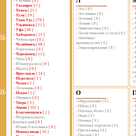
Л
-
Ступино
[ 0 ]
-
Таганрог
[ 1 ]
Лес
-
[
0
]
-
-
Томск
[ 21 ]
Лестницы
-
[
0
]
-
-
Тула
[ 19 ]
Лечение
-
[
0
]
-
-
Улан-Удэ
[ 378 ]
Лизинг
-
[
0
]
-
-
Ульяновск
[ 11 ]
Лингвистика
-
[
0
]
-
-
Уфа
[ 66 ]
Логистические услуги
-
[
0
]
-
-
Хабаровск
[ 21 ]
Литейное
-
-
-
Чебоксары
[ 0 ]
производство
[
0
]
-
-
Челябинск
[ 68 ]
Лицензирование
-
[
0
]
-
-
Черемхово
[ 0 ]
-
-
Череповец
[ 11 ]
-
-
Чита
[ 0 ]
-
-
Южноуральск
[ 0 ]
-
-
Якутск
[ 0 ]
с
-
Ярославль
[ 14 ]
-
-
Подольск
[ 1 ]
[
-
Чехов
[ 1 ]
-
Луховицы
[ 0 ]
О
-
Псков
[ 1 ]
-
Обнинск
[ 0 ]
Образование
-
[
0
]
-
-
Тверь
[ 3 ]
Обувь
-
[
0
]
-
-
Анапа
[ 102 ]
Одежда, белье
-
[
0
]
-
-
Благовещенск
[ 2 ]
Окна
-
[
0
]
-
-
Петропавловск-
Оптика
-
[
0
]
-
Камчатский
[ 0 ]
Оптовая торговля
-
[
0
]
-
-
Южно-Сахалинск
[ 0 ]
Оргтехника
-
[
0
]
-
-
Новокузнецк
[ 10 ]
Оружие
-
[
0
]
-