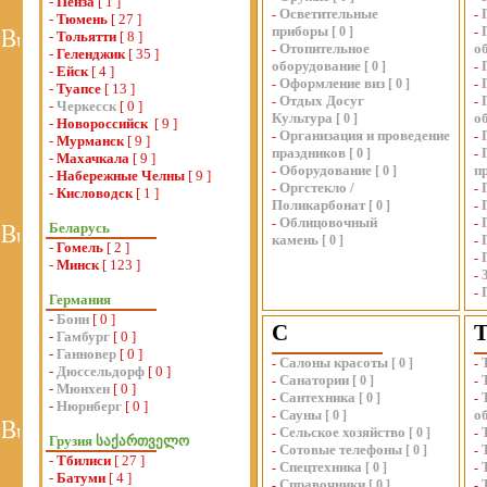
-
Пенза
[ 1 ]
Осветительные
-
-
-
Тюмень
[ 27 ]
приборы
[
0
]
-
-
Тольятти
[ 8 ]
Отопительное
о
-
-
Геленджик
[ 35 ]
оборудование
[
0
]
-
-
Ейск
[ 4 ]
Оформление виз
-
[
0
]
-
-
Туапсе
[ 13 ]
Отдых Досуг
-
-
-
Черкесск
[ 0 ]
Культура
о
[
0
]
-
Новороссийск
[ 9 ]
Организация и проведение
-
-
-
Мурманск
[ 9 ]
праздников
[
0
]
-
-
Махачкала
[ 9 ]
Оборудование
п
-
[
0
]
-
Набережные Челны
[ 9 ]
Оргстекло /
-
-
-
Кисловодск
[ 1 ]
Поликарбонат
[
0
]
-
Облицовочный
-
-
Беларусь
камень
[
0
]
-
-
Гомель
[ 2 ]
-
-
Минск
[ 123 ]
-
-
Германия
-
Бонн
[ 0 ]
С
-
Гамбург
[ 0 ]
-
Ганновер
[ 0 ]
Салоны красоты
-
[
0
]
-
-
Дюссельдорф
[ 0 ]
Санатории
-
[
0
]
-
-
Мюнхен
[ 0 ]
Сантехника
-
[
0
]
-
-
Нюрнберг
[ 0 ]
Сауны
о
-
[
0
]
Сельское хозяйство
-
[
0
]
-
Грузия საქართველო
Сотовые телефоны
-
[
0
]
-
-
Тбилиси
[ 27 ]
Спецтехника
-
[
0
]
-
-
Батуми
[ 4 ]
Справочники
-
[
0
]
-