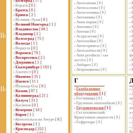
-
Белгород
[ 17 ]
Автохимия
-
[
0
]
-
-
Бердск
[ 0 ]
Автосалоны
-
[
0
]
-
-
Братск
[ 8 ]
Автостоянки
-
[
0
]
-
-
Брянск
[ 2 ]
Автошины
-
[
0
]
-
-
Великие Луки
[ 0 ]
Аква парки
-
[
0
]
-
-
Великий Новгород
[ 1 ]
Антенны
-
[
0
]
-
-
Владивосток
[ 68 ]
Аптеки
-
[
0
]
-
-
Владимир
[ 2 ]
Астрология
-
[
0
]
-
-
Волгоград
[ 75 ]
Автомойки
-
[
0
]
-
-
Вологда
[ 1 ]
Автосервисы
-
[
0
]
-
-
Воркута
[ 0 ]
Автозапчасти
-
[
0
]
-
-
Воронеж
[ 79 ]
Auto products / car
ф
-
-
Воскресенск
[ 2 ]
service
[
0
]
-
-
Дзержинск
[ 1 ]
Antiques
-
[
0
]
-
-
Екатеринбург
[ 103 ]
Аттракционы
-
[
0
]
-
-
Златоуст
[ 0 ]
-
Иваново
[ 35 ]
Г
-
Ижевск
[ 11 ]
-
Йошкар-Ола
[ 0 ]
Газобалонное
-
-
-
Казань
[ 87 ]
оборудование
[
1
]
-
-
Калининград
[ 21 ]
Гостиницы
ц
-
[
0
]
-
Калуга
[ 21 ]
Грузовые автомобили
-
[
0
]
-
-
Касимов
[ 0 ]
Грузоперевозки
д
-
[
1
]
-
Кемерово
[ 18 ]
Газ технический.
у
-
-
Киров
[ 1 ]
Криогенные жидкости
[
0
]
-
-
Комсомльск на Амуре
[ 0 ]
Гофротара
-
[
0
]
-
-
Кострома
[ 1 ]
-
-
Краснодар
[ 252 ]
К