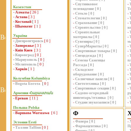
Спутниковое
-
-
Казахстан
телевидение
Т
[
0
]
-
Алматы
[ 26 ]
Стекло
-
[
0
]
-
-
Астана
[ 3 ]
Стоматология
-
[
0
]
-
-
Костанай
[ 1 ]
Страхование
-
[
0
]
-
-
Шымкент
[ 1 ]
Строительство
к
-
[
0
]
Строительные
-
-
Україна
материалы
[
0
]
-
-
Днепропетровск
[ 0 ]
Сувениры
м
-
[
0
]
-
Запорожье
[ 3 ]
СуперМаркеты
-
[
0
]
-
-
Київ Киев
[ 3 ]
Спортивные товары
-
[
0
]
-
-
Кировград
[ 0 ]
Спецодежда
-
[
0
]
-
-
Мариуополь
[ 0 ]
Семена Саженцы
п
-
-
Мелитополь
[ 0 ]
Рассада
[
0
]
-
-
Харків
[ 1 ]
Складское
-
-
оборудование
[
0
]
-
Колумбия Kolumbiya
Солнечные панели
-
[
0
]
-
-
Bogota Богота
[ 0 ]
Светотехника
п
-
[
0
]
Спортивные секции
-
[
0
]
-
Армения Հայաստան
Садово-огородный
р
-
инвентарь/техника
[
0
]
-
-
Ереван
[ 11 ]
Студии звукозаписи
-
[
0
]
-
Польша Polska
Ф
-
Варшава Warszawa
[ 6 ]
Фанера
-
[
0
]
-
Эстония Eesti
Фармацевтика
П
-
[
0
]
-
Таллин Tallinn
[ 0 ]
Фитнес
-
[
0
]
-