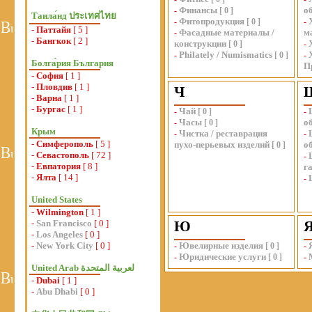
Финансы
о
-
[
0
]
Таила́нд ประเทศไทย
Фитопродукция
-
[
0
]
-
-
Паттайя
[ 5 ]
Фасадные материалы /
м
-
-
Бангкок
[ 2 ]
конструкции
[
0
]
-
Philately / Numismatics
-
[
0
]
-
Болга́рия България
П
-
София
[ 1 ]
-
Пловдив
[ 1 ]
Ч
-
Варна
[ 1 ]
-
Бургас
[ 1 ]
Чай
-
[
0
]
-
Часы
о
-
[
0
]
Крым
Чистка / реставрация
-
-
-
Симферополь
[ 5 ]
пухо-перьевых изделий
о
[
0
]
-
Севастополь
[ 72 ]
-
-
Евпатория
[ 8 ]
г
-
Ялта
[ 14 ]
-
United States
-
Wilmington
[ 1 ]
-
San Francisco
[ 0 ]
Ю
-
Los Angeles
[ 0 ]
-
New York City
[ 0 ]
Ювелирные изделия
-
[
0
]
-
Юридические услуги
-
[
0
]
-
-
Dubai
[ 1 ]
-
Abu Dhabi
[ 0 ]