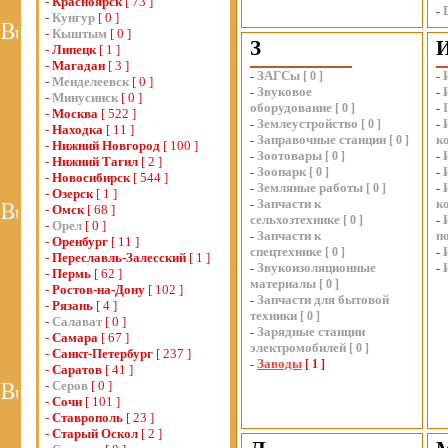
-
Красноярск
[ 73 ]
-
-
Кунгур
[ 0 ]
-
Кыштым
[ 0 ]
З
-
Липецк
[ 1 ]
-
Магадан
[ 3 ]
ЗАГСы
-
[
0
]
-
-
Менделеевск
[ 0 ]
Звуковое
-
-
-
Минусинск
[ 0 ]
оборудование
[
0
]
-
-
Москва
[ 522 ]
Землеустройство
-
[
0
]
-
-
Находка
[ 11 ]
Заправочные станции
к
-
[
0
]
-
Нижний Новгород
[ 100 ]
Зоотовары
-
[
0
]
-
-
Нижний Тагил
[ 2 ]
Зоопарк
-
[
0
]
-
-
Новосибирск
[ 544 ]
Земляные работы
-
[
0
]
-
-
Озерск
[ 1 ]
Запчасти к
к
-
-
Омск
[ 68 ]
сельхозтехнике
[
0
]
-
-
Орел
[ 0 ]
Запчасти к
п
-
-
Оренбург
[ 11 ]
спецтехнике
[
0
]
-
-
Переславль-Залесский
[ 1 ]
Звукоизоляционные
-
-
-
Пермь
[ 62 ]
материалы
[
0
]
-
Ростов-на-Дону
[ 102 ]
Запчасти для бытовой
-
-
Рязань
[ 4 ]
техники
[
0
]
-
Салават
[ 0 ]
Зарядные станции
-
-
Самара
[ 67 ]
электромобилей
[
0
]
-
Санкт-Петербург
[ 237 ]
Заводы
-
[
1
]
-
Саратов
[ 41 ]
-
Серов
[ 0 ]
-
Сочи
[ 101 ]
-
Ставрополь
[ 23 ]
-
Старый Оскол
[ 2 ]