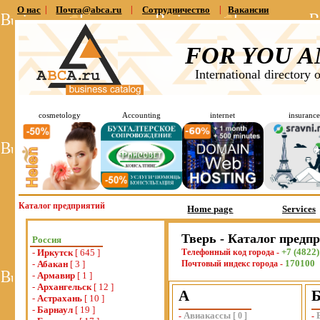
О нас
|
Почта@abca.ru
|
Сотрудничество
|
Вакансии
FOR YOU A
International directory 
cosmetology
Accounting
internet
insurance
Каталог предприятий
Home page
Services
Тверь - Каталог предп
Россия
+7 (4822)
-
Иркутск
[ 645 ]
Телефонный код города -
170100
-
Абакан
[ 3 ]
Почтовый индекс города -
-
Армавир
[ 1 ]
-
Архангельск
[ 12 ]
А
-
Астрахань
[ 10 ]
-
Барнаул
[ 19 ]
Авиакассы
-
[
0
]
-