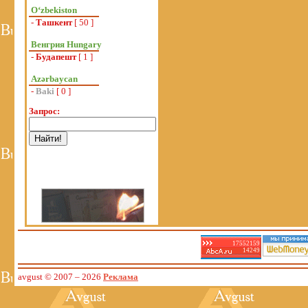
Oʻzbekiston
-
Ташкент
[ 50 ]
Венгрия Hungary
-
Будапешт
[ 1 ]
Azərbaycan
-
Baki
[ 0 ]
Запрос:
17552159
14249
avgust © 2007
– 2026
Реклама