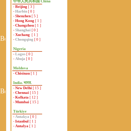
中华人民共和国 China
-
Beijing
[ 3 ]
-
Harbin
[ 0 ]
-
Shenzhen
[ 5 ]
-
Hong Kong
[ 1 ]
-
Changzhou
[ 1 ]
-
Shanghai
[ 0 ]
-
Xuchang
[ 1 ]
-
Chongqing
[ 0 ]
Nigeria
-
Lagos
[ 0 ]
-
Abuja
[ 0 ]
Moldova
-
Chisinau
[ 1 ]
India. भारत.
-
New Delhi
[ 15 ]
-
Chennai
[ 15 ]
-
Kolkata
[ 12 ]
-
Mumbai
[ 15 ]
Türkiye
-
Antakya
[ 0 ]
-
Istanbul
[ 1 ]
-
Antalya
[ 1 ]