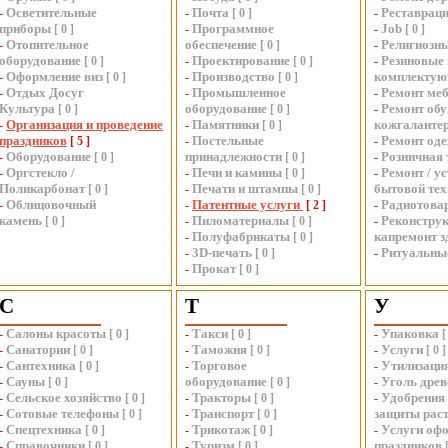
Осветительные
Почта
Реставраци
-
-
[
0
]
-
приборы
Программное
Job
[
0
]
-
-
[
0
]
Отопительное
обеспечение
Религиозн
-
[
0
]
-
оборудование
Проектирование
Резиновые 
[
0
]
-
[
0
]
-
Оформление виз
Производство
комплекту
-
[
0
]
-
[
0
]
Отдых Досуг
Промышленное
Ремонт ме
-
-
-
Культура
оборудование
Ремонт обу
[
0
]
[
0
]
-
Организация и проведение
Памятники
кожгаланте
-
-
[
0
]
праздников
Постельные
Ремонт од
[
5
]
-
-
Оборудование
принадлежности
Розничная 
-
[
0
]
[
0
]
-
Оргстекло /
Печи и камины
Ремонт / у
-
-
[
0
]
-
Поликарбонат
Печати и штампы
бытовой те
[
0
]
-
[
0
]
Облицовочный
Патентные услуги
Радиотова
-
-
[
2
]
-
камень
Пиломатериалы
Реконструк
[
0
]
-
[
0
]
-
Полуфабрикаты
капремонт з
-
[
0
]
3D-печать
Ритуальны
-
[
0
]
-
Прокат
-
[
0
]
С
Т
У
Салоны красоты
Такси
Упаковка
-
[
0
]
-
[
0
]
-
[
Санатории
Таможня
Услуги
-
[
0
]
-
[
0
]
-
[
0
]
Сантехника
Торговое
Утилизация
-
[
0
]
-
-
Сауны
оборудование
Уголь дре
-
[
0
]
[
0
]
-
Сельское хозяйство
Тракторы
Удобрения 
-
[
0
]
-
[
0
]
-
Сотовые телефоны
Транспорт
защиты рас
-
[
0
]
-
[
0
]
Спецтехника
Трикотаж
Услуги оф
-
[
0
]
-
[
0
]
-
Справочники
Туризм
праздников
-
[
0
]
-
[
0
]