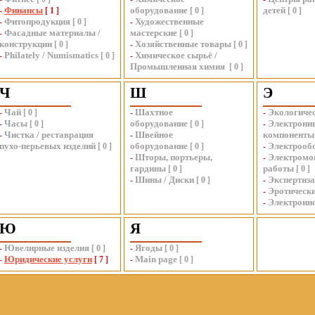
Финансы
оборудование
детей
-
[
1
]
[
0
]
[
0
]
Фитопродукция
Художественные
-
[
0
]
-
Фасадные материалы /
мастерские
-
[
0
]
конструкции
Хозяйственные товары
[
0
]
-
[
0
]
Philately / Numismatics
Химическое сырьё /
-
[
0
]
-
Промышленная химия
[
0
]
Ч
Ш
Э
Чай
Шахтное
Экологиче
-
[
0
]
-
-
Часы
оборудование
Электронн
-
[
0
]
[
0
]
-
Чистка / реставрация
Швейное
компоненты
-
-
пухо-перьевых изделий
оборудование
Электрооб
[
0
]
[
0
]
-
Шторы, портьеры,
Электромо
-
-
гардины
работы
[
0
]
[
0
]
Шины / Диски
Экспертиза
-
[
0
]
-
Эротическ
-
Электроин
-
Ю
Я
Ювелирные изделия
Ягоды
-
[
0
]
-
[
0
]
Юридические услуги
Main page
-
[
7
]
-
[
0
]