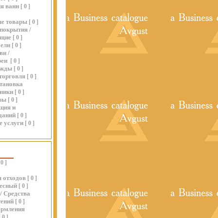
я ванн
[
0
]
ые товары
[
0
]
покрытия /
ющие
[
0
]
бели
[
0
]
ви /
реи
[
0
]
ежды
[
0
]
торговля
[
0
]
становка
хники
[
0
]
ры
[
0
]
ция и
даний
[
0
]
е услуги
[
0
]
0
]
 отходов
[
0
]
весный
[
0
]
/ Средства
тений
[
0
]
ормления
[
0
]