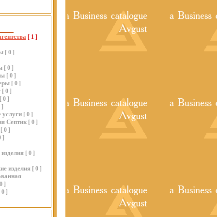
агентства
[
1
]
ы
[
0
]
ы
[
0
]
ры
[
0
]
еры
[
0
]
г
[
0
]
[
0
]
0
]
 услуги
[
0
]
ия Септик
[
0
]
[
0
]
0
]
 изделия
[
0
]
ие изделия
[
0
]
ованная
0
]
0
]