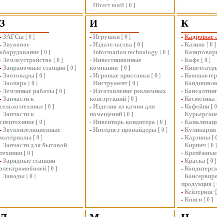
Direct mail
-
[
0
]
З
И
К
ЗАГСы
Игрушки
Кадровые 
-
[
0
]
-
[
0
]
-
Звуковое
Издательства
Казино
-
-
[
0
]
-
[
0
]
оборудование
Information technology
Канцтовар
[
0
]
-
[
0
]
-
Землеустройство
Инвестиционные
Кафе
-
[
0
]
-
-
[
0
]
Заправочные станции
компании
Кинотеатр
-
[
0
]
[
0
]
-
Зоотовары
Игровые приставки
Компьюте
-
[
0
]
-
[
0
]
-
Зоопарк
Инструмент
Кондицион
-
[
0
]
-
[
0
]
-
Земляные работы
Изготовление рекламных
Консалтин
-
[
0
]
-
-
Запчасти к
конструкций
Косметика
-
[
0
]
-
сельхозтехнике
Изделия из камня для
Кофейни
[
0
]
-
-
[
Запчасти к
помещений
Курьерские
-
[
0
]
-
спецтехнике
Инвентарь кондитера
Канализац
[
0
]
-
[
0
]
-
Звукоизоляционные
Интернет-провайдеры
Кулинария
-
-
[
0
]
-
материалы
Картины
[
0
]
-
[
Запчасти для бытовой
Кирпич
-
-
[
0
]
техники
Крепёжные
[
0
]
-
Зарядные станции
Краска
-
-
[
0
]
электромобилей
Кондитерск
[
0
]
-
Заводы
Консервир
-
[
0
]
-
продукция
[
Кейтеринг
-
[
Книги
-
[
0
]