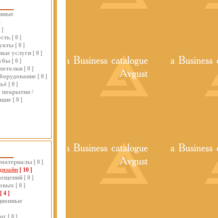
нные
]
0
]
сть
[
0
]
укты
[
0
]
ные услуги
[
0
]
убы
[
0
]
потолки
[
0
]
оборудование
[
0
]
льё
[
0
]
 покрытия /
ющие
[
0
]
 материалы
[
0
]
дизайн
[
10
]
мещений
[
0
]
товых
[
0
]
[
4
]
ционные
ог
[
0
]