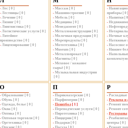
Л
М
Н
Лес
Массаж
Навигацио
-
[
0
]
-
[
0
]
-
Лестницы
Машиностроение
приборы
-
[
0
]
-
[
0
]
[
0
Лечение
Мебель
Напитки
-
[
0
]
-
[
0
]
-
[
Лизинг
Медицина
Недвижимо
-
[
0
]
-
[
0
]
-
Лингвистика
Менеджмент
Нефтепрод
-
[
0
]
-
[
0
]
-
Логистические услуги
Металлоконструкции
Нотариаль
-
[
0
]
-
[
0
]
-
Литейное
Молочная продукция
Ночные кл
-
-
[
0
]
-
производство
Морепродукты
Натяжные 
[
0
]
-
[
0
]
-
Лицензирование
Мототехника
Насосное 
-
[
0
]
-
[
0
]
-
Museum
Нижнее бе
-
[
0
]
-
Металлопрокат
Напольные
-
[
0
]
-
Магниты
комплекту
-
[
0
]
Меховое / кожаное
-
сырьё
[
0
]
Музыкальная индустрия
-
[
0
]
О
П
Р
Образование
Парикмахерские
Расходные
-
[
0
]
-
[
0
]
-
Обувь
Парфюмерия
Реклама и 
-
[
0
]
-
[
0
]
-
Одежда, белье
Пеинтбол
Ремонт по
-
[
0
]
-
[
1
]
-
Окна
Переводческие услуги
Ремонт со
-
[
0
]
-
[
0
]
-
Оптика
Пиротехника
Рестораны
-
[
0
]
-
[
0
]
-
Оптовая торговля
Пиццерии
Реабилита
-
[
0
]
-
[
0
]
-
Оргтехника
Подарки
центры
-
[
0
]
-
[
0
]
[
0
]
Оружие
Посуда
Ремонт дор
-
[
0
]
-
[
0
]
-