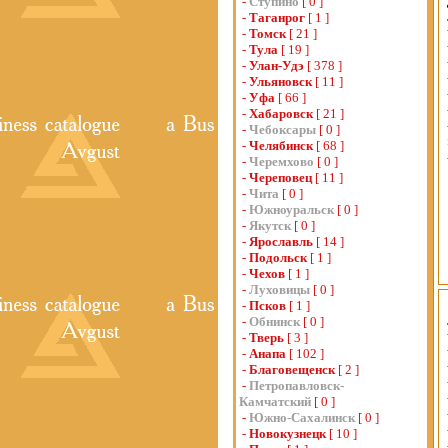
-
Ступино
[ 0 ]
-
Таганрог
[ 1 ]
-
Томск
[ 21 ]
-
Тула
[ 19 ]
-
Улан-Удэ
[ 378 ]
-
Ульяновск
[ 11 ]
-
Уфа
[ 66 ]
-
Хабаровск
[ 21 ]
-
Чебоксары
[ 0 ]
-
Челябинск
[ 68 ]
-
Черемхово
[ 0 ]
-
Череповец
[ 11 ]
-
Чита
[ 0 ]
-
Южноуральск
[ 0 ]
-
Якутск
[ 0 ]
-
Ярославль
[ 14 ]
-
Подольск
[ 1 ]
-
Чехов
[ 1 ]
-
Луховицы
[ 0 ]
-
Псков
[ 1 ]
-
Обнинск
[ 0 ]
-
Тверь
[ 3 ]
-
Анапа
[ 102 ]
-
Благовещенск
[ 2 ]
-
Петропавловск-
Камчатский
[ 0 ]
-
Южно-Сахалинск
[ 0 ]
-
Новокузнецк
[ 10 ]