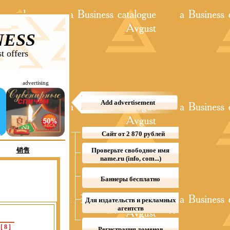
NESS
t offers
advertising
Add advertisement
Сайт от 2 870 рублей
销售
Проверьте свободное имя
name.ru (info, com...)
Баннеры бесплатно
Для издательств и рекламных
агентств
[
8
]
Регистрация доменов