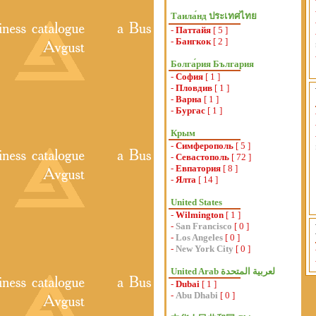
Таила́нд ประเทศไทย
-
Паттайя
[ 5 ]
-
Бангкок
[ 2 ]
Болга́рия България
-
София
[ 1 ]
-
Пловдив
[ 1 ]
-
Варна
[ 1 ]
-
Бургас
[ 1 ]
Крым
-
Симферополь
[ 5 ]
-
Севастополь
[ 72 ]
-
Евпатория
[ 8 ]
-
Ялта
[ 14 ]
United States
-
Wilmington
[ 1 ]
-
San Francisco
[ 0 ]
-
Los Angeles
[ 0 ]
-
New York City
[ 0 ]
-
Dubai
[ 1 ]
-
Abu Dhabi
[ 0 ]