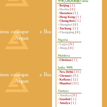
中华人民共和国 China
-
Beijing
[ 3 ]
-
Harbin
[ 0 ]
-
Shenzhen
[ 5 ]
-
Hong Kong
[ 1 ]
-
Changzhou
[ 1 ]
-
Shanghai
[ 0 ]
-
Xuchang
[ 1 ]
-
Chongqing
[ 0 ]
Nigeria
-
Lagos
[ 0 ]
-
Abuja
[ 0 ]
Moldova
-
Chisinau
[ 1 ]
India. भारत.
-
New Delhi
[ 15 ]
-
Chennai
[ 15 ]
-
Kolkata
[ 12 ]
-
Mumbai
[ 15 ]
Türkiye
-
Antakya
[ 0 ]
-
Istanbul
[ 1 ]
-
Antalya
[ 1 ]