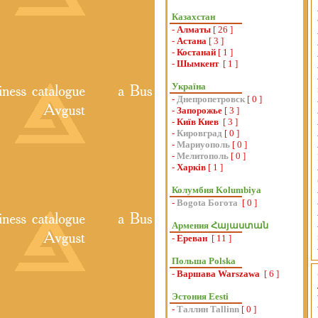
Казахстан
-
Алматы
[ 26 ]
-
Астана
[ 3 ]
-
Костанай
[ 1 ]
-
Шымкент
[ 1 ]
Україна
-
Днепропетровск
[ 0 ]
-
Запорожье
[ 3 ]
-
Київ Киев
[ 3 ]
-
Кировград
[ 0 ]
-
Мариуополь
[ 0 ]
-
Мелитополь
[ 0 ]
-
Харків
[ 1 ]
Колумбия Kolumbiya
-
Bogota Богота
[ 0 ]
Армения Հայաստան
-
Ереван
[ 11 ]
Польша Polska
-
Варшава Warszawa
[ 6 ]
Эстония Eesti
-
Таллин Tallinn
[ 0 ]