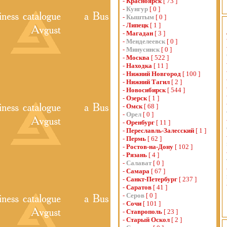
-
Красноярск
[ 73 ]
-
Кунгур
[ 0 ]
-
Кыштым
[ 0 ]
-
Липецк
[ 1 ]
-
Магадан
[ 3 ]
-
Менделеевск
[ 0 ]
-
Минусинск
[ 0 ]
-
Москва
[ 522 ]
-
Находка
[ 11 ]
-
Нижний Новгород
[ 100 ]
-
Нижний Тагил
[ 2 ]
-
Новосибирск
[ 544 ]
-
Озерск
[ 1 ]
-
Омск
[ 68 ]
-
Орел
[ 0 ]
-
Оренбург
[ 11 ]
-
Переславль-Залесский
[ 1 ]
-
Пермь
[ 62 ]
-
Ростов-на-Дону
[ 102 ]
-
Рязань
[ 4 ]
-
Салават
[ 0 ]
-
Самара
[ 67 ]
-
Санкт-Петербург
[ 237 ]
-
Саратов
[ 41 ]
-
Серов
[ 0 ]
-
Сочи
[ 101 ]
-
Ставрополь
[ 23 ]
-
Старый Оскол
[ 2 ]