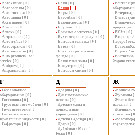
Автохимия
Бани
Вентиляци
-
[
0
]
-
[
0
]
-
Автосалоны
Банки
оборудован
-
[
0
]
-
[
1
]
Автостоянки
Бары
Ветеринар
-
[
0
]
-
[
0
]
-
Автошины
Бассейны
Видеостуд
-
[
0
]
-
[
0
]
-
Аква парки
Безопасность
Винно-вод
-
[
0
]
-
[
0
]
-
Антенны
Боулинг
продукция
-
[
0
]
-
[
0
]
[
Аптеки
Брачные агентства
ВУЗы
-
[
0
]
-
[
0
]
-
[
0
]
Астрология
Бухгалтерские услуги
Вторсырьё 
-
[
0
]
-
[
0
]
-
Автомойки
Бытовая техника
Переработк
-
[
0
]
-
[
0
]
Автосервисы
Бетон
Водоснабж
-
[
0
]
-
[
0
]
-
Автозапчасти
Благотворительные
Ворота / 
-
[
0
]
-
-
Auto products / car
фонды
Выставки /
-
[
0
]
-
service
Банкетные залы
Художествен
[
0
]
-
[
0
]
Antiques
Бижутерия
-
[
0
]
-
[
0
]
Аттракционы
Бытовая химия
-
[
0
]
-
[
0
]
Г
Д
Ж
Газобалонное
Дворцы
Жалюзи Ро
-
-
[
0
]
-
оборудование
Диагностические
Журналы
[
0
]
-
-
[
Гостиницы
центры
Железобет
-
[
0
]
[
0
]
-
Грузовые автомобили
Детские сады и
изделия
-
[
0
]
-
[
0
]
Грузоперевозки
дошкольные
Жилищно-
-
[
0
]
-
Газ технический.
учреждения
хозяйства
-
[
0
]
[
Криогенные жидкости
Детская одежда
Железнодо
[
0
]
-
[
0
]
-
Гофротара
Двери
грузоперево
-
[
0
]
-
[
0
]
Дублёнки / Меха /
-
Кожа
[
0
]