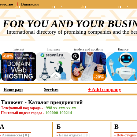
ичество
|
Вакансии
FOR YOU AND YOUR BUSI
International directory of promising companies and the bes
internet
insurance
tenders and auctions
finance
+ Add company
Home page
Services
Ташкент - Каталог предприятий
+998 хх-ххх-хх-хх
Телефонный код города -
100000-100214
Почтовый индекс города -
А
Б
В
Авиакассы
Базы отдыха
Веб-студии
-
[
0
]
-
[
0
]
-