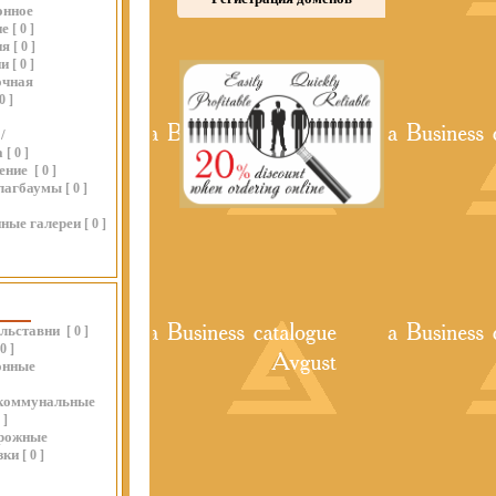
онное
ие
[
0
]
ия
[
0
]
ии
[
0
]
очная
0
]
/
а
[
0
]
ение
[
0
]
шлагбаумы
[
0
]
ные галереи
[
0
]
льставни
[
0
]
0
]
онные
коммунальные
0
]
рожные
зки
[
0
]