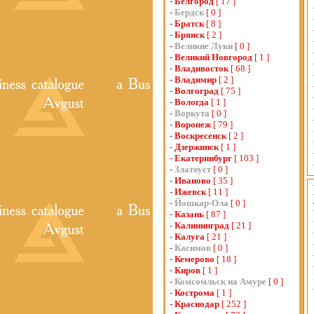
-
Белгород
[ 17 ]
-
Бердск
[ 0 ]
-
Братск
[ 8 ]
-
Брянск
[ 2 ]
-
Великие Луки
[ 0 ]
-
Великий Новгород
[ 1 ]
-
Владивосток
[ 68 ]
-
Владимир
[ 2 ]
-
Волгоград
[ 75 ]
-
Вологда
[ 1 ]
-
Воркута
[ 0 ]
-
Воронеж
[ 79 ]
-
Воскресенск
[ 2 ]
-
Дзержинск
[ 1 ]
-
Екатеринбург
[ 103 ]
-
Златоуст
[ 0 ]
-
Иваново
[ 35 ]
-
Ижевск
[ 11 ]
-
Йошкар-Ола
[ 0 ]
-
Казань
[ 87 ]
-
Калининград
[ 21 ]
-
Калуга
[ 21 ]
-
Касимов
[ 0 ]
-
Кемерово
[ 18 ]
-
Киров
[ 1 ]
-
Комсомльск на Амуре
[ 0 ]
-
Кострома
[ 1 ]
-
Краснодар
[ 252 ]