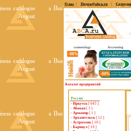
О нас
|
Почта@abca.ru
|
Сотрудн
cosmetology
Accounting
Каталог предприятий
Россия
-
Иркутск
[ 645 ]
-
Абакан
[ 3 ]
-
Армавир
[ 1 ]
-
Архангельск
[ 12 ]
-
Астрахань
[ 10 ]
-
Барнаул
[ 19 ]