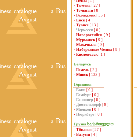
-
Пенза
[ 1 ]
-
Тюмень
[ 27 ]
-
Тольятти
[ 8 ]
-
Геленджик
[ 35 ]
-
Ейск
[ 4 ]
-
Туапсе
[ 13 ]
-
Черкесск
[ 0 ]
-
Новороссийск
[ 9 ]
-
Мурманск
[ 9 ]
-
Махачкала
[ 9 ]
-
Набережные Челны
[ 9 ]
-
Кисловодск
[ 1 ]
Беларусь
-
Гомель
[ 2 ]
-
Минск
[ 123 ]
Германия
-
Бонн
[ 0 ]
-
Гамбург
[ 0 ]
-
Ганновер
[ 0 ]
-
Дюссельдорф
[ 0 ]
-
Мюнхен
[ 0 ]
-
Нюрнберг
[ 0 ]
Грузия საქართველო
-
Тбилиси
[ 27 ]
-
Батуми
[ 4 ]