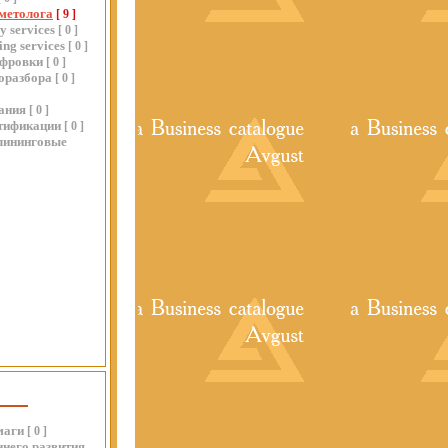
метолога
[
9
]
y services
[
0
]
ing services
[
0
]
ифровки
[
0
]
оразбора
[
0
]
ания
[
0
]
ртификации
[
0
]
лининговые
маги
[
0
]
него развития