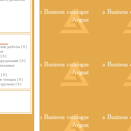
ские работы
[
0
]
ые
[
0
]
орудование
[
0
]
нтажные
[
0
]
ие товары
[
0
]
струмент
[
0
]