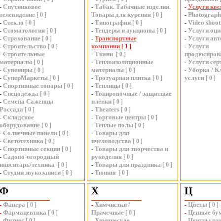
Спутниковое
Табак. Табачные изделия.
Услуги кос
-
-
-
телевидение
Товары для курения
Photograph
[
0
]
[
0
]
-
Стекло
Типографии
Video shoot
-
[
0
]
-
[
0
]
-
Стоматология
Тендеры и аукционы
Услуги оц
-
[
0
]
-
[
0
]
-
Страхование
Транспортные
Услуги авт
-
[
0
]
-
-
Строительство
компании
Услуги
-
[
0
]
[
1
]
-
Строительные
Ткани
продюсиров
-
-
[
0
]
материалы
Теплоизоляционные
Услуги се
[
0
]
-
-
Сувениры
материалы
Уборка / К
-
[
0
]
[
0
]
-
СуперМаркеты
Тротуарная плитка
услуги
-
[
0
]
-
[
0
]
[
0
]
Спортивные товары
Теплицы
-
[
0
]
-
[
0
]
Спецодежда
Тонировочные / защитные
-
[
0
]
-
Семена Саженцы
плёнки
-
[
0
]
Рассада
Theaters
[
0
]
-
[
0
]
Складское
Торговые центры
-
-
[
0
]
оборудование
Теплые полы
[
0
]
-
[
0
]
Солнечные панели
Товары для
-
[
0
]
-
Светотехника
пчеловодства
-
[
0
]
[
0
]
Спортивные секции
Товары для творчества и
-
[
0
]
-
Садово-огородный
рукоделия
-
[
0
]
инвентарь/техника
Товары для праздника
[
0
]
-
[
0
]
Студии звукозаписи
Тюнинг
-
[
0
]
-
[
0
]
Ф
Х
Ц
Фанера
Химчистки /
Цветы
-
[
0
]
-
-
[
0
]
Фармацевтика
Прачечные
Ценные бу
-
[
0
]
[
0
]
-
Фитнес
Химическое
Центры ран
-
[
0
]
-
-