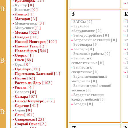
-
Красноярск
[ 73 ]
-
-
Кунгур
[ 0 ]
-
Кыштым
[ 0 ]
З
-
Липецк
[ 1 ]
-
Магадан
[ 3 ]
ЗАГСы
-
[
0
]
-
-
Менделеевск
[ 0 ]
Звуковое
-
-
-
Минусинск
[ 0 ]
оборудование
[
0
]
-
-
Москва
[ 522 ]
Землеустройство
-
[
0
]
-
-
Находка
[ 11 ]
Заправочные станции
к
-
[
0
]
-
Нижний Новгород
[ 100 ]
Зоотовары
-
[
0
]
-
-
Нижний Тагил
[ 2 ]
Зоопарк
-
[
0
]
-
-
Новосибирск
[ 544 ]
Земляные работы
-
[
0
]
-
-
Озерск
[ 1 ]
Запчасти к
к
-
-
Омск
[ 68 ]
сельхозтехнике
[
0
]
-
-
Орел
[ 0 ]
Запчасти к
п
-
-
Оренбург
[ 11 ]
спецтехнике
[
0
]
-
-
Переславль-Залесский
[ 1 ]
Звукоизоляционные
-
-
-
Пермь
[ 62 ]
материалы
[
0
]
-
Ростов-на-Дону
[ 102 ]
Запчасти для бытовой
-
-
Рязань
[ 4 ]
техники
[
0
]
-
Салават
[ 0 ]
Зарядные станции
-
-
Самара
[ 67 ]
электромобилей
[
0
]
-
Санкт-Петербург
[ 237 ]
Заводы
-
[
0
]
-
Саратов
[ 41 ]
-
Серов
[ 0 ]
-
Сочи
[ 101 ]
-
Ставрополь
[ 23 ]
-
Старый Оскол
[ 2 ]