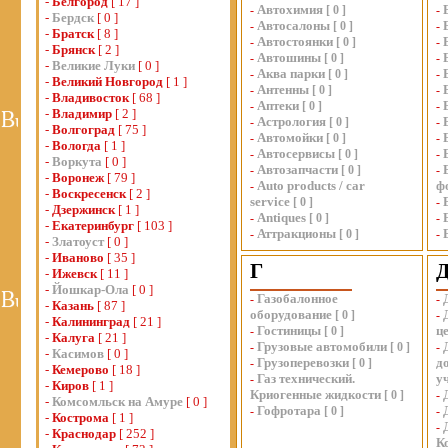
-
Белгород
[ 17 ]
Автохимия
-
[
0
]
-
-
Бердск
[ 0 ]
Автосалоны
-
[
0
]
-
-
Братск
[ 8 ]
Автостоянки
-
[
0
]
-
-
Брянск
[ 2 ]
Автошины
-
[
0
]
-
-
Великие Луки
[ 0 ]
Аква парки
-
[
0
]
-
-
Великий Новгород
[ 1 ]
Антенны
-
[
0
]
-
-
Владивосток
[ 68 ]
Аптеки
-
[
0
]
-
-
Владимир
[ 2 ]
Астрология
-
[
0
]
-
-
Волгоград
[ 75 ]
Автомойки
-
[
0
]
-
-
Вологда
[ 1 ]
Автосервисы
-
[
0
]
-
-
Воркута
[ 0 ]
Автозапчасти
-
[
0
]
-
-
Воронеж
[ 79 ]
Auto products / car
ф
-
-
Воскресенск
[ 2 ]
service
[
0
]
-
-
Дзержинск
[ 1 ]
Antiques
-
[
0
]
-
-
Екатеринбург
[ 103 ]
Аттракционы
-
[
0
]
-
-
Златоуст
[ 0 ]
-
Иваново
[ 35 ]
Г
-
Ижевск
[ 11 ]
-
Йошкар-Ола
[ 0 ]
Газобалонное
-
-
-
Казань
[ 87 ]
оборудование
[
0
]
-
-
Калининград
[ 21 ]
Гостиницы
ц
-
[
0
]
-
Калуга
[ 21 ]
Грузовые автомобили
-
[
0
]
-
-
Касимов
[ 0 ]
Грузоперевозки
д
-
[
0
]
-
Кемерово
[ 18 ]
Газ технический.
у
-
-
Киров
[ 1 ]
Криогенные жидкости
[
0
]
-
-
Комсомльск на Амуре
[ 0 ]
Гофротара
-
[
0
]
-
-
Кострома
[ 1 ]
-
-
Краснодар
[ 252 ]
К