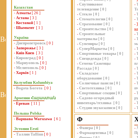
Спутниковое
-
-
Казахстан
телевидение
Т
[
0
]
-
Алматы
[ 26 ]
Стекло
-
[
0
]
-
-
Астана
[ 3 ]
Стоматология
-
[
0
]
-
-
Костанай
[ 1 ]
Страхование
-
[
0
]
-
-
Шымкент
[ 1 ]
Строительство
к
-
[
0
]
Строительные
-
-
Україна
материалы
[
0
]
-
-
Днепропетровск
[ 0 ]
Сувениры
м
-
[
0
]
-
Запорожье
[ 3 ]
СуперМаркеты
-
[
0
]
-
-
Київ Киев
[ 3 ]
Спортивные товары
-
[
0
]
-
-
Кировград
[ 0 ]
Спецодежда
-
[
0
]
-
-
Мариуополь
[ 0 ]
Семена Саженцы
п
-
-
Мелитополь
[ 0 ]
Рассада
[
0
]
-
-
Харків
[ 1 ]
Складское
-
-
оборудование
[
0
]
-
Колумбия Kolumbiya
Солнечные панели
-
[
0
]
-
-
Bogota Богота
[ 0 ]
Светотехника
п
-
[
0
]
Спортивные секции
-
[
0
]
-
Армения Հայաստան
Садово-огородный
р
-
инвентарь/техника
[
0
]
-
-
Ереван
[ 11 ]
Студии звукозаписи
-
[
0
]
-
Польша Polska
Ф
-
Варшава Warszawa
[ 6 ]
Фанера
-
[
0
]
-
Эстония Eesti
Фармацевтика
П
-
[
0
]
-
Таллин Tallinn
[ 0 ]
Фитнес
-
[
0
]
-