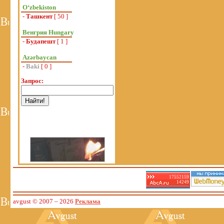
Oʻzbekiston
-
Ташкент
[ 50 ]
Венгрия Hungary
-
Будапешт
[ 1 ]
Azərbaycan
-
Baki
[ 0 ]
Запрос:
17552159
14249
avgust © 2007
– 2026
Реклама