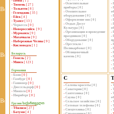
-
Пенза
[ 1 ]
Осветительные
-
-
-
Тюмень
[ 27 ]
приборы
[
0
]
-
-
Тольятти
[ 8 ]
Отопительное
о
-
-
Геленджик
[ 35 ]
оборудование
[
0
]
-
-
Ейск
[ 4 ]
Оформление виз
-
[
0
]
-
-
Туапсе
[ 13 ]
Отдых Досуг
-
-
-
Черкесск
[ 0 ]
Культура
о
[
0
]
-
Новороссийск
[ 9 ]
Организация и проведение
-
-
-
Мурманск
[ 9 ]
праздников
[
0
]
-
-
Махачкала
[ 9 ]
Оборудование
п
-
[
0
]
-
Набережные Челны
[ 9 ]
Оргстекло /
-
-
-
Кисловодск
[ 1 ]
Поликарбонат
[
0
]
-
Облицовочный
-
-
Беларусь
камень
[
0
]
-
-
Гомель
[ 2 ]
-
-
Минск
[ 123 ]
-
-
Германия
-
Бонн
[ 0 ]
С
-
Гамбург
[ 0 ]
-
Ганновер
[ 0 ]
Салоны красоты
-
[
0
]
-
-
Дюссельдорф
[ 0 ]
Санатории
-
[
0
]
-
-
Мюнхен
[ 0 ]
Сантехника
-
[
0
]
-
-
Нюрнберг
[ 0 ]
Сауны
о
-
[
0
]
Сельское хозяйство
-
[
0
]
-
Грузия საქართველო
Сотовые телефоны
-
[
0
]
-
-
Тбилиси
[ 27 ]
Спецтехника
-
[
0
]
-
-
Батуми
[ 4 ]
Справочники
-
[
0
]
-