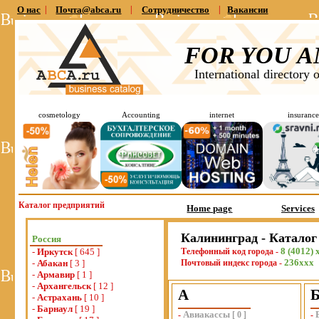
О нас
|
Почта@abca.ru
|
Сотрудничество
|
Вакансии
FOR YOU A
International directory 
cosmetology
Accounting
internet
insurance
Каталог предприятий
Home page
Services
Калининград - Каталог
Россия
8 (4012) 
-
Иркутск
[ 645 ]
Телефонный код города -
236ххх
-
Абакан
[ 3 ]
Почтовый индекс города -
-
Армавир
[ 1 ]
-
Архангельск
[ 12 ]
А
-
Астрахань
[ 10 ]
-
Барнаул
[ 19 ]
Авиакассы
-
[
0
]
-