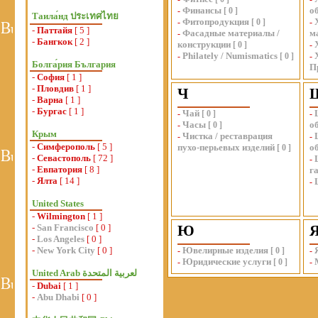
Финансы
о
-
[
0
]
Таила́нд ประเทศไทย
Фитопродукция
-
[
0
]
-
-
Паттайя
[ 5 ]
Фасадные материалы /
м
-
-
Бангкок
[ 2 ]
конструкции
[
0
]
-
Philately / Numismatics
-
[
0
]
-
Болга́рия България
П
-
София
[ 1 ]
-
Пловдив
[ 1 ]
Ч
-
Варна
[ 1 ]
-
Бургас
[ 1 ]
Чай
-
[
0
]
-
Часы
о
-
[
0
]
Крым
Чистка / реставрация
-
-
-
Симферополь
[ 5 ]
пухо-перьевых изделий
о
[
0
]
-
Севастополь
[ 72 ]
-
-
Евпатория
[ 8 ]
г
-
Ялта
[ 14 ]
-
United States
-
Wilmington
[ 1 ]
-
San Francisco
[ 0 ]
Ю
-
Los Angeles
[ 0 ]
-
New York City
[ 0 ]
Ювелирные изделия
-
[
0
]
-
Юридические услуги
-
[
0
]
-
-
Dubai
[ 1 ]
-
Abu Dhabi
[ 0 ]