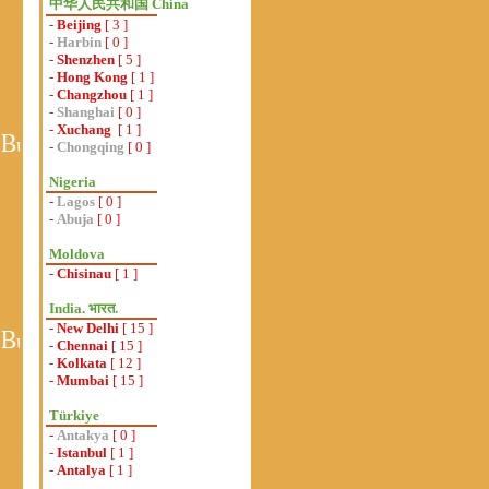
中华人民共和国 China
-
Beijing
[ 3 ]
-
Harbin
[ 0 ]
-
Shenzhen
[ 5 ]
-
Hong Kong
[ 1 ]
-
Changzhou
[ 1 ]
-
Shanghai
[ 0 ]
-
Xuchang
[ 1 ]
-
Chongqing
[ 0 ]
Nigeria
-
Lagos
[ 0 ]
-
Abuja
[ 0 ]
Moldova
-
Chisinau
[ 1 ]
India. भारत.
-
New Delhi
[ 15 ]
-
Chennai
[ 15 ]
-
Kolkata
[ 12 ]
-
Mumbai
[ 15 ]
Türkiye
-
Antakya
[ 0 ]
-
Istanbul
[ 1 ]
-
Antalya
[ 1 ]