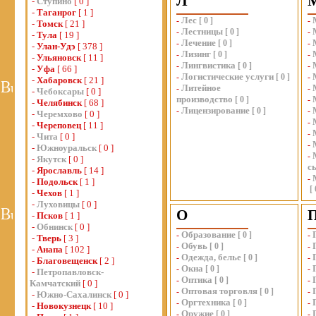
Л
-
Ступино
[ 0 ]
-
Таганрог
[ 1 ]
Лес
-
[
0
]
-
-
Томск
[ 21 ]
Лестницы
-
[
0
]
-
-
Тула
[ 19 ]
Лечение
-
[
0
]
-
-
Улан-Удэ
[ 378 ]
Лизинг
-
[
0
]
-
-
Ульяновск
[ 11 ]
Лингвистика
-
[
0
]
-
-
Уфа
[ 66 ]
Логистические услуги
-
[
0
]
-
-
Хабаровск
[ 21 ]
Литейное
-
-
-
Чебоксары
[ 0 ]
производство
[
0
]
-
-
Челябинск
[ 68 ]
Лицензирование
-
[
0
]
-
-
Черемхово
[ 0 ]
-
-
Череповец
[ 11 ]
-
-
Чита
[ 0 ]
-
-
Южноуральск
[ 0 ]
-
-
Якутск
[ 0 ]
с
-
Ярославль
[ 14 ]
-
-
Подольск
[ 1 ]
[
-
Чехов
[ 1 ]
-
Луховицы
[ 0 ]
О
-
Псков
[ 1 ]
-
Обнинск
[ 0 ]
Образование
-
[
0
]
-
-
Тверь
[ 3 ]
Обувь
-
[
0
]
-
-
Анапа
[ 102 ]
Одежда, белье
-
[
0
]
-
-
Благовещенск
[ 2 ]
Окна
-
[
0
]
-
-
Петропавловск-
Оптика
-
[
0
]
-
Камчатский
[ 0 ]
Оптовая торговля
-
[
0
]
-
-
Южно-Сахалинск
[ 0 ]
Оргтехника
-
[
0
]
-
-
Новокузнецк
[ 10 ]
Оружие
-
[
0
]
-