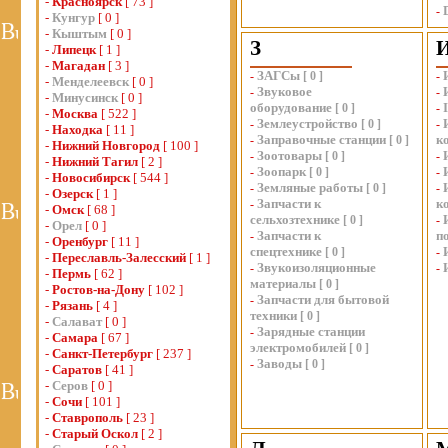
-
Красноярск
[ 73 ]
-
-
Кунгур
[ 0 ]
-
Кыштым
[ 0 ]
З
-
Липецк
[ 1 ]
-
Магадан
[ 3 ]
ЗАГСы
-
[
0
]
-
-
Менделеевск
[ 0 ]
Звуковое
-
-
-
Минусинск
[ 0 ]
оборудование
[
0
]
-
-
Москва
[ 522 ]
Землеустройство
-
[
0
]
-
-
Находка
[ 11 ]
Заправочные станции
к
-
[
0
]
-
Нижний Новгород
[ 100 ]
Зоотовары
-
[
0
]
-
-
Нижний Тагил
[ 2 ]
Зоопарк
-
[
0
]
-
-
Новосибирск
[ 544 ]
Земляные работы
-
[
0
]
-
-
Озерск
[ 1 ]
Запчасти к
к
-
-
Омск
[ 68 ]
сельхозтехнике
[
0
]
-
-
Орел
[ 0 ]
Запчасти к
п
-
-
Оренбург
[ 11 ]
спецтехнике
[
0
]
-
-
Переславль-Залесский
[ 1 ]
Звукоизоляционные
-
-
-
Пермь
[ 62 ]
материалы
[
0
]
-
Ростов-на-Дону
[ 102 ]
Запчасти для бытовой
-
-
Рязань
[ 4 ]
техники
[
0
]
-
Салават
[ 0 ]
Зарядные станции
-
-
Самара
[ 67 ]
электромобилей
[
0
]
-
Санкт-Петербург
[ 237 ]
Заводы
-
[
0
]
-
Саратов
[ 41 ]
-
Серов
[ 0 ]
-
Сочи
[ 101 ]
-
Ставрополь
[ 23 ]
-
Старый Оскол
[ 2 ]