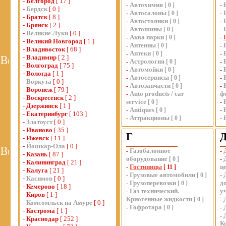
-
Белгород
[ 17 ]
Автохимия
-
[
0
]
-
-
Бердск
[ 0 ]
Автосалоны
-
[
0
]
-
-
Братск
[ 8 ]
Автостоянки
-
[
0
]
-
-
Брянск
[ 2 ]
Автошины
-
[
0
]
-
-
Великие Луки
[ 0 ]
Аква парки
-
[
0
]
-
-
Великий Новгород
[ 1 ]
Антенны
-
[
0
]
-
-
Владивосток
[ 68 ]
Аптеки
-
[
0
]
-
-
Владимир
[ 2 ]
Астрология
-
[
0
]
-
-
Волгоград
[ 75 ]
Автомойки
-
[
0
]
-
-
Вологда
[ 1 ]
Автосервисы
-
[
0
]
-
-
Воркута
[ 0 ]
Автозапчасти
-
[
0
]
-
-
Воронеж
[ 79 ]
Auto products / car
ф
-
-
Воскресенск
[ 2 ]
service
[
0
]
-
-
Дзержинск
[ 1 ]
Antiques
-
[
0
]
-
-
Екатеринбург
[ 103 ]
Аттракционы
-
[
0
]
-
-
Златоуст
[ 0 ]
-
Иваново
[ 35 ]
Г
-
Ижевск
[ 11 ]
-
Йошкар-Ола
[ 0 ]
Газобалонное
-
-
-
Казань
[ 87 ]
оборудование
[
0
]
-
-
Калининград
[ 21 ]
Гостиницы
ц
-
[
11
]
-
Калуга
[ 21 ]
Грузовые автомобили
-
[
0
]
-
-
Касимов
[ 0 ]
Грузоперевозки
д
-
[
0
]
-
Кемерово
[ 18 ]
Газ технический.
у
-
-
Киров
[ 1 ]
Криогенные жидкости
[
0
]
-
-
Комсомльск на Амуре
[ 0 ]
Гофротара
-
[
0
]
-
-
Кострома
[ 1 ]
-
-
Краснодар
[ 252 ]
К