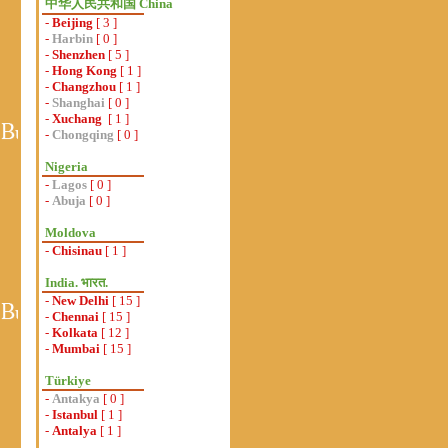
中华人民共和国 China
-
Beijing
[ 3 ]
-
Harbin
[ 0 ]
-
Shenzhen
[ 5 ]
-
Hong Kong
[ 1 ]
-
Changzhou
[ 1 ]
-
Shanghai
[ 0 ]
-
Xuchang
[ 1 ]
-
Chongqing
[ 0 ]
Nigeria
-
Lagos
[ 0 ]
-
Abuja
[ 0 ]
Moldova
-
Chisinau
[ 1 ]
India. भारत.
-
New Delhi
[ 15 ]
-
Chennai
[ 15 ]
-
Kolkata
[ 12 ]
-
Mumbai
[ 15 ]
Türkiye
-
Antakya
[ 0 ]
-
Istanbul
[ 1 ]
-
Antalya
[ 1 ]