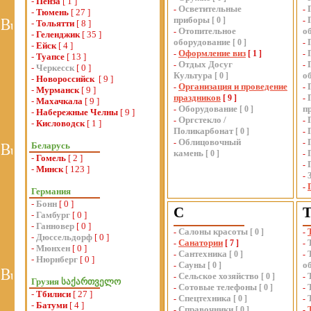
-
Пенза
[ 1 ]
Осветительные
-
-
-
Тюмень
[ 27 ]
приборы
[
0
]
-
-
Тольятти
[ 8 ]
Отопительное
о
-
-
Геленджик
[ 35 ]
оборудование
[
0
]
-
-
Ейск
[ 4 ]
Оформление виз
-
[
1
]
-
-
Туапсе
[ 13 ]
Отдых Досуг
-
-
-
Черкесск
[ 0 ]
Культура
о
[
0
]
-
Новороссийск
[ 9 ]
Организация и проведение
-
-
-
Мурманск
[ 9 ]
праздников
[
9
]
-
-
Махачкала
[ 9 ]
Оборудование
п
-
[
0
]
-
Набережные Челны
[ 9 ]
Оргстекло /
-
-
-
Кисловодск
[ 1 ]
Поликарбонат
[
0
]
-
Облицовочный
-
-
Беларусь
камень
[
0
]
-
-
Гомель
[ 2 ]
-
-
Минск
[ 123 ]
-
-
Германия
-
Бонн
[ 0 ]
С
-
Гамбург
[ 0 ]
-
Ганновер
[ 0 ]
Салоны красоты
-
[
0
]
-
-
Дюссельдорф
[ 0 ]
Санатории
-
[
7
]
-
-
Мюнхен
[ 0 ]
Сантехника
-
[
0
]
-
-
Нюрнберг
[ 0 ]
Сауны
о
-
[
0
]
Сельское хозяйство
-
[
0
]
-
Грузия საქართველო
Сотовые телефоны
-
[
0
]
-
-
Тбилиси
[ 27 ]
Спецтехника
-
[
0
]
-
-
Батуми
[ 4 ]
Справочники
-
[
0
]
-