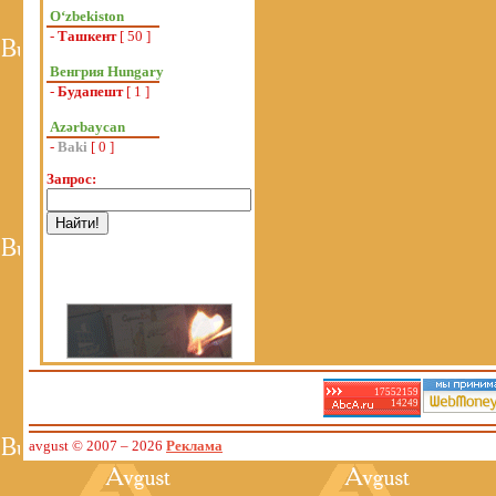
Oʻzbekiston
-
Ташкент
[ 50 ]
Венгрия Hungary
-
Будапешт
[ 1 ]
Azərbaycan
-
Baki
[ 0 ]
Запрос:
17552159
14249
avgust © 2007
– 2026
Реклама