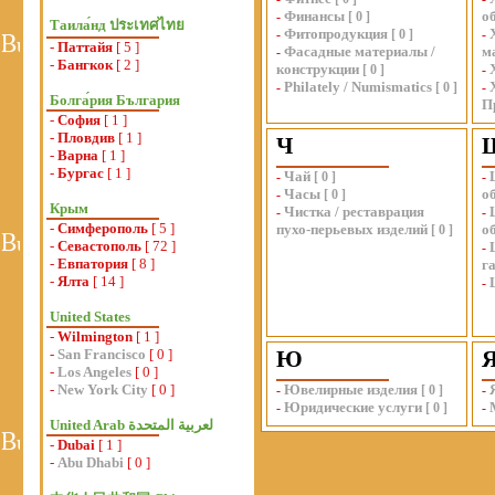
Финансы
о
-
[
0
]
Таила́нд ประเทศไทย
Фитопродукция
-
[
0
]
-
-
Паттайя
[ 5 ]
Фасадные материалы /
м
-
-
Бангкок
[ 2 ]
конструкции
[
0
]
-
Philately / Numismatics
-
[
0
]
-
Болга́рия България
П
-
София
[ 1 ]
-
Пловдив
[ 1 ]
Ч
-
Варна
[ 1 ]
-
Бургас
[ 1 ]
Чай
-
[
0
]
-
Часы
о
-
[
0
]
Крым
Чистка / реставрация
-
-
-
Симферополь
[ 5 ]
пухо-перьевых изделий
о
[
0
]
-
Севастополь
[ 72 ]
-
-
Евпатория
[ 8 ]
г
-
Ялта
[ 14 ]
-
United States
-
Wilmington
[ 1 ]
-
San Francisco
[ 0 ]
Ю
-
Los Angeles
[ 0 ]
-
New York City
[ 0 ]
Ювелирные изделия
-
[
0
]
-
Юридические услуги
-
[
0
]
-
-
Dubai
[ 1 ]
-
Abu Dhabi
[ 0 ]