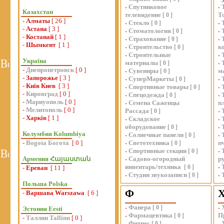
Спутниковое
-
-
Казахстан
телевидение
Т
[
0
]
-
Алматы
[ 26 ]
Стекло
-
[
0
]
-
-
Астана
[ 3 ]
Стоматология
-
[
0
]
-
-
Костанай
[ 1 ]
Страхование
-
[
0
]
-
-
Шымкент
[ 1 ]
Строительство
к
-
[
0
]
Строительные
-
-
Україна
материалы
[
0
]
-
-
Днепропетровск
[ 0 ]
Сувениры
м
-
[
0
]
-
Запорожье
[ 3 ]
СуперМаркеты
-
[
0
]
-
-
Київ Киев
[ 3 ]
Спортивные товары
-
[
0
]
-
-
Кировград
[ 0 ]
Спецодежда
-
[
0
]
-
-
Мариуополь
[ 0 ]
Семена Саженцы
п
-
-
Мелитополь
[ 0 ]
Рассада
[
0
]
-
-
Харків
[ 1 ]
Складское
-
-
оборудование
[
0
]
-
Колумбия Kolumbiya
Солнечные панели
-
[
0
]
-
-
Bogota Богота
[ 0 ]
Светотехника
п
-
[
0
]
Спортивные секции
-
[
0
]
-
Армения Հայաստան
Садово-огородный
р
-
инвентарь/техника
[
0
]
-
-
Ереван
[ 11 ]
Студии звукозаписи
-
[
0
]
-
Польша Polska
Ф
-
Варшава Warszawa
[ 6 ]
Фанера
-
[
0
]
-
Эстония Eesti
Фармацевтика
П
-
[
0
]
-
Таллин Tallinn
[ 0 ]
Фитнес
-
[
0
]
-