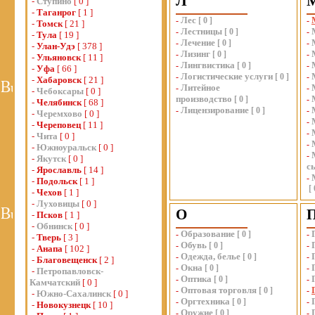
Л
-
Ступино
[ 0 ]
-
Таганрог
[ 1 ]
Лес
-
[
0
]
-
-
Томск
[ 21 ]
Лестницы
-
[
0
]
-
-
Тула
[ 19 ]
Лечение
-
[
0
]
-
-
Улан-Удэ
[ 378 ]
Лизинг
-
[
0
]
-
-
Ульяновск
[ 11 ]
Лингвистика
-
[
0
]
-
-
Уфа
[ 66 ]
Логистические услуги
-
[
0
]
-
-
Хабаровск
[ 21 ]
Литейное
-
-
-
Чебоксары
[ 0 ]
производство
[
0
]
-
-
Челябинск
[ 68 ]
Лицензирование
-
[
0
]
-
-
Черемхово
[ 0 ]
-
-
Череповец
[ 11 ]
-
-
Чита
[ 0 ]
-
-
Южноуральск
[ 0 ]
-
-
Якутск
[ 0 ]
с
-
Ярославль
[ 14 ]
-
-
Подольск
[ 1 ]
[
-
Чехов
[ 1 ]
-
Луховицы
[ 0 ]
О
-
Псков
[ 1 ]
-
Обнинск
[ 0 ]
Образование
-
[
0
]
-
-
Тверь
[ 3 ]
Обувь
-
[
0
]
-
-
Анапа
[ 102 ]
Одежда, белье
-
[
0
]
-
-
Благовещенск
[ 2 ]
Окна
-
[
0
]
-
-
Петропавловск-
Оптика
-
[
0
]
-
Камчатский
[ 0 ]
Оптовая торговля
-
[
0
]
-
-
Южно-Сахалинск
[ 0 ]
Оргтехника
-
[
0
]
-
-
Новокузнецк
[ 10 ]
Оружие
-
[
0
]
-