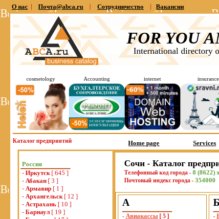
О нас
|
Почта@abca.ru
|
Сотрудничество
|
Вакансии
FOR YOU A
International directory 
cosmetology
Accounting
internet
insurance
Каталог предприятий
Home page
Services
Сочи - Каталог предпр
Россия
8 (8622) 
-
Иркутск
[ 645 ]
Телефонный код города -
354000
-
Абакан
[ 3 ]
Почтовый индекс города -
-
Армавир
[ 1 ]
-
Архангельск
[ 12 ]
А
-
Астрахань
[ 10 ]
-
Барнаул
[ 19 ]
Авиакассы
-
[
5
]
-