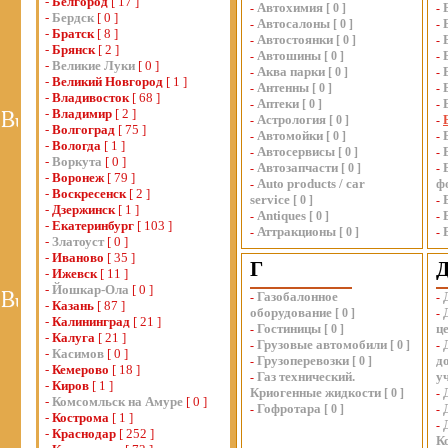
-
Белгород
[ 17 ]
Автохимия
-
[
0
]
-
-
Бердск
[ 0 ]
Автосалоны
-
[
0
]
-
-
Братск
[ 8 ]
Автостоянки
-
[
0
]
-
-
Брянск
[ 2 ]
Автошины
-
[
0
]
-
-
Великие Луки
[ 0 ]
Аква парки
-
[
0
]
-
-
Великий Новгород
[ 1 ]
Антенны
-
[
0
]
-
-
Владивосток
[ 68 ]
Аптеки
-
[
0
]
-
-
Владимир
[ 2 ]
Астрология
-
[
0
]
-
-
Волгоград
[ 75 ]
Автомойки
-
[
0
]
-
-
Вологда
[ 1 ]
Автосервисы
-
[
0
]
-
-
Воркута
[ 0 ]
Автозапчасти
-
[
0
]
-
-
Воронеж
[ 79 ]
Auto products / car
ф
-
-
Воскресенск
[ 2 ]
service
[
0
]
-
-
Дзержинск
[ 1 ]
Antiques
-
[
0
]
-
-
Екатеринбург
[ 103 ]
Аттракционы
-
[
0
]
-
-
Златоуст
[ 0 ]
-
Иваново
[ 35 ]
Г
-
Ижевск
[ 11 ]
-
Йошкар-Ола
[ 0 ]
Газобалонное
-
-
-
Казань
[ 87 ]
оборудование
[
0
]
-
-
Калининград
[ 21 ]
Гостиницы
ц
-
[
0
]
-
Калуга
[ 21 ]
Грузовые автомобили
-
[
0
]
-
-
Касимов
[ 0 ]
Грузоперевозки
д
-
[
0
]
-
Кемерово
[ 18 ]
Газ технический.
у
-
-
Киров
[ 1 ]
Криогенные жидкости
[
0
]
-
-
Комсомльск на Амуре
[ 0 ]
Гофротара
-
[
0
]
-
-
Кострома
[ 1 ]
-
-
Краснодар
[ 252 ]
К