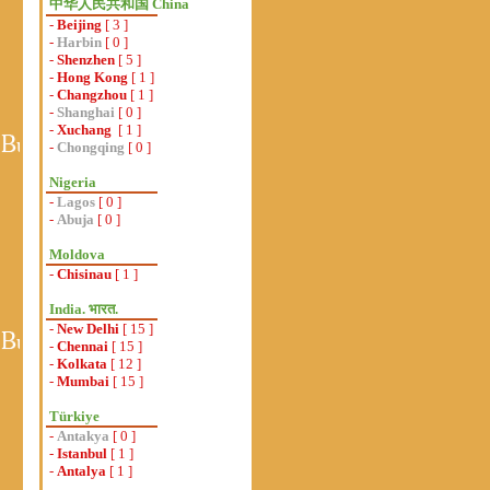
中华人民共和国 China
-
Beijing
[ 3 ]
-
Harbin
[ 0 ]
-
Shenzhen
[ 5 ]
-
Hong Kong
[ 1 ]
-
Changzhou
[ 1 ]
-
Shanghai
[ 0 ]
-
Xuchang
[ 1 ]
-
Chongqing
[ 0 ]
Nigeria
-
Lagos
[ 0 ]
-
Abuja
[ 0 ]
Moldova
-
Chisinau
[ 1 ]
India. भारत.
-
New Delhi
[ 15 ]
-
Chennai
[ 15 ]
-
Kolkata
[ 12 ]
-
Mumbai
[ 15 ]
Türkiye
-
Antakya
[ 0 ]
-
Istanbul
[ 1 ]
-
Antalya
[ 1 ]