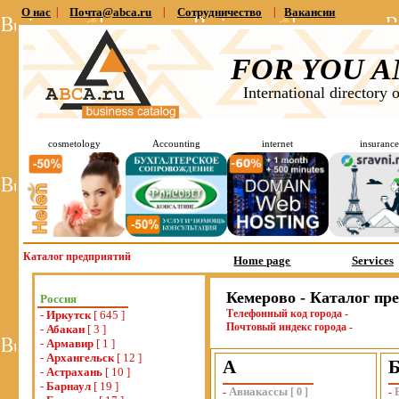
О нас
|
Почта@abca.ru
|
Сотрудничество
|
Вакансии
FOR YOU A
International directory 
cosmetology
Accounting
internet
insurance
Каталог предприятий
Home page
Services
Кемерово - Каталог пр
Россия
Телефонный код города -
-
Иркутск
[ 645 ]
Почтовый индекс города -
-
Абакан
[ 3 ]
-
Армавир
[ 1 ]
-
Архангельск
[ 12 ]
А
-
Астрахань
[ 10 ]
-
Барнаул
[ 19 ]
Авиакассы
-
[
0
]
-