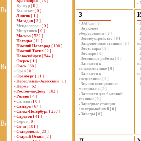
-
Красноярск
[ 73 ]
-
-
Кунгур
[ 0 ]
-
Кыштым
[ 0 ]
З
-
Липецк
[ 1 ]
-
Магадан
[ 3 ]
ЗАГСы
-
[
0
]
-
-
Менделеевск
[ 0 ]
Звуковое
-
-
-
Минусинск
[ 0 ]
оборудование
[
0
]
-
-
Москва
[ 522 ]
Землеустройство
-
[
0
]
-
-
Находка
[ 11 ]
Заправочные станции
к
-
[
0
]
-
Нижний Новгород
[ 100 ]
Зоотовары
-
[
0
]
-
-
Нижний Тагил
[ 2 ]
Зоопарк
-
[
0
]
-
-
Новосибирск
[ 544 ]
Земляные работы
-
[
0
]
-
-
Озерск
[ 1 ]
Запчасти к
к
-
-
Омск
[ 68 ]
сельхозтехнике
[
0
]
-
-
Орел
[ 0 ]
Запчасти к
п
-
-
Оренбург
[ 11 ]
спецтехнике
[
0
]
-
-
Переславль-Залесский
[ 1 ]
Звукоизоляционные
-
-
-
Пермь
[ 62 ]
материалы
[
0
]
-
Ростов-на-Дону
[ 102 ]
Запчасти для бытовой
-
-
Рязань
[ 4 ]
техники
[
0
]
-
Салават
[ 0 ]
Зарядные станции
-
-
Самара
[ 67 ]
электромобилей
[
0
]
-
Санкт-Петербург
[ 237 ]
Заводы
-
[
0
]
-
Саратов
[ 41 ]
-
Серов
[ 0 ]
-
Сочи
[ 101 ]
-
Ставрополь
[ 23 ]
-
Старый Оскол
[ 2 ]
Л