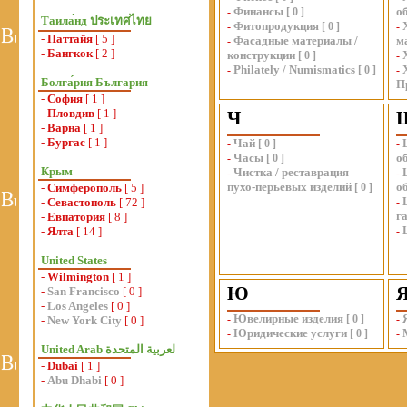
Финансы
о
-
[
0
]
Таила́нд ประเทศไทย
Фитопродукция
-
[
0
]
-
-
Паттайя
[ 5 ]
Фасадные материалы /
м
-
-
Бангкок
[ 2 ]
конструкции
[
0
]
-
Philately / Numismatics
-
[
0
]
-
Болга́рия България
П
-
София
[ 1 ]
-
Пловдив
[ 1 ]
Ч
-
Варна
[ 1 ]
-
Бургас
[ 1 ]
Чай
-
[
0
]
-
Часы
о
-
[
0
]
Крым
Чистка / реставрация
-
-
пухо-перьевых изделий
о
-
Симферополь
[ 5 ]
[
0
]
-
Севастополь
[ 72 ]
-
г
-
Евпатория
[ 8 ]
-
Ялта
[ 14 ]
-
United States
-
Wilmington
[ 1 ]
Ю
-
San Francisco
[ 0 ]
-
Los Angeles
[ 0 ]
Ювелирные изделия
-
[
0
]
-
-
New York City
[ 0 ]
Юридические услуги
-
[
0
]
-
-
Dubai
[ 1 ]
-
Abu Dhabi
[ 0 ]