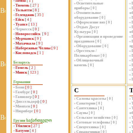
-
Пенза
[ 1 ]
Осветительные
-
-
-
Тюмень
[ 27 ]
приборы
[
0
]
-
-
Тольятти
[ 8 ]
Отопительное
о
-
-
Геленджик
[ 35 ]
оборудование
[
0
]
-
-
Ейск
[ 4 ]
Оформление виз
-
[
0
]
-
-
Туапсе
[ 13 ]
Отдых Досуг
-
-
-
Черкесск
[ 0 ]
Культура
о
[
0
]
-
Новороссийск
[ 9 ]
Организация и проведение
-
-
-
Мурманск
[ 9 ]
праздников
[
0
]
-
-
Махачкала
[ 9 ]
Оборудование
п
-
[
0
]
-
Набережные Челны
[ 9 ]
Оргстекло /
-
-
-
Кисловодск
[ 1 ]
Поликарбонат
[
0
]
-
Облицовочный
-
-
Беларусь
камень
[
0
]
-
-
Гомель
[ 2 ]
-
-
Минск
[ 123 ]
-
-
Германия
-
Бонн
[ 0 ]
С
-
Гамбург
[ 0 ]
-
Ганновер
[ 0 ]
Салоны красоты
-
[
0
]
-
-
Дюссельдорф
[ 0 ]
Санатории
-
[
0
]
-
-
Мюнхен
[ 0 ]
Сантехника
-
[
0
]
-
-
Нюрнберг
[ 0 ]
Сауны
о
-
[
0
]
Сельское хозяйство
-
[
0
]
-
Грузия საქართველო
Сотовые телефоны
-
[
0
]
-
-
Тбилиси
[ 27 ]
Спецтехника
-
[
0
]
-
-
Батуми
[ 4 ]
Справочники
-
[
0
]
-