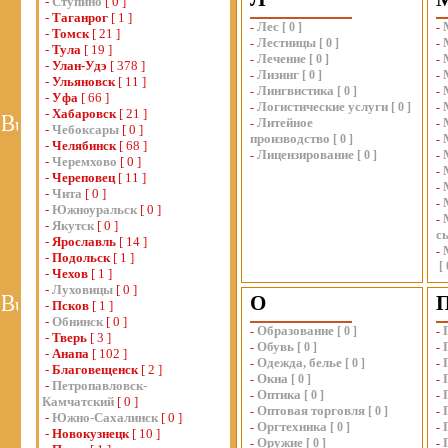
-
Ступино
[ 0 ]
-
Таганрог
[ 1 ]
Лес
-
[
0
]
-
-
Томск
[ 21 ]
Лестницы
-
[
0
]
-
-
Тула
[ 19 ]
Лечение
-
[
0
]
-
-
Улан-Удэ
[ 378 ]
Лизинг
-
[
0
]
-
-
Ульяновск
[ 11 ]
Лингвистика
-
[
0
]
-
-
Уфа
[ 66 ]
Логистические услуги
-
[
0
]
-
-
Хабаровск
[ 21 ]
Литейное
-
-
-
Чебоксары
[ 0 ]
производство
[
0
]
-
-
Челябинск
[ 68 ]
Лицензирование
-
[
0
]
-
-
Черемхово
[ 0 ]
-
-
Череповец
[ 11 ]
-
-
Чита
[ 0 ]
-
-
Южноуральск
[ 0 ]
-
-
Якутск
[ 0 ]
с
-
Ярославль
[ 14 ]
-
-
Подольск
[ 1 ]
[
-
Чехов
[ 1 ]
-
Луховицы
[ 0 ]
О
-
Псков
[ 1 ]
-
Обнинск
[ 0 ]
Образование
-
[
0
]
-
-
Тверь
[ 3 ]
Обувь
-
[
0
]
-
-
Анапа
[ 102 ]
Одежда, белье
-
[
0
]
-
-
Благовещенск
[ 2 ]
Окна
-
[
0
]
-
-
Петропавловск-
Оптика
-
[
0
]
-
Камчатский
[ 0 ]
Оптовая торговля
-
[
0
]
-
-
Южно-Сахалинск
[ 0 ]
Оргтехника
-
[
0
]
-
-
Новокузнецк
[ 10 ]
Оружие
-
[
0
]
-