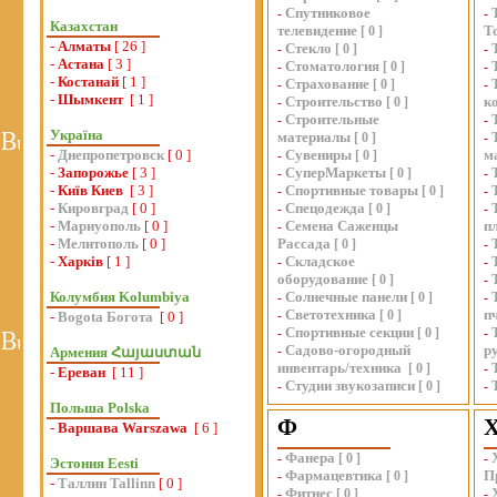
Спутниковое
-
-
Казахстан
телевидение
Т
[
0
]
-
Алматы
[ 26 ]
Стекло
-
[
0
]
-
-
Астана
[ 3 ]
Стоматология
-
[
0
]
-
-
Костанай
[ 1 ]
Страхование
-
[
0
]
-
-
Шымкент
[ 1 ]
Строительство
к
-
[
0
]
Строительные
-
-
Україна
материалы
[
0
]
-
-
Днепропетровск
[ 0 ]
Сувениры
м
-
[
0
]
-
Запорожье
[ 3 ]
СуперМаркеты
-
[
0
]
-
-
Київ Киев
[ 3 ]
Спортивные товары
-
[
0
]
-
-
Кировград
[ 0 ]
Спецодежда
-
[
0
]
-
-
Мариуополь
[ 0 ]
Семена Саженцы
п
-
-
Мелитополь
[ 0 ]
Рассада
[
0
]
-
-
Харків
[ 1 ]
Складское
-
-
оборудование
[
0
]
-
Колумбия Kolumbiya
Солнечные панели
-
[
0
]
-
Светотехника
п
-
[
0
]
-
Bogota Богота
[ 0 ]
Спортивные секции
-
[
0
]
-
Садово-огородный
р
-
Армения Հայաստան
инвентарь/техника
[
0
]
-
-
Ереван
[ 11 ]
Студии звукозаписи
-
[
0
]
-
Польша Polska
Ф
-
Варшава Warszawa
[ 6 ]
Фанера
-
[
0
]
-
Эстония Eesti
Фармацевтика
П
-
[
0
]
-
Таллин Tallinn
[ 0 ]
Фитнес
-
[
0
]
-