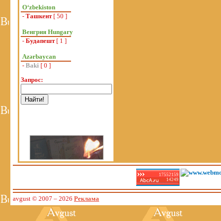
Oʻzbekiston
-
Ташкент
[ 50 ]
Венгрия Hungary
-
Будапешт
[ 1 ]
Azərbaycan
-
Baki
[ 0 ]
Запрос:
17552159
14249
avgust © 2007
– 2026
Реклама