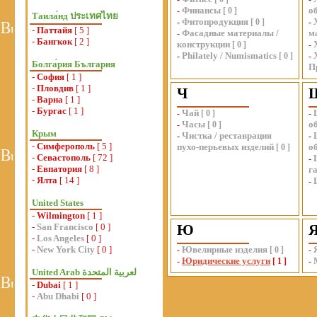
Финансы
о
-
[
0
]
Таила́нд ประเทศไทย
Фитопродукция
-
[
0
]
-
-
Паттайя
[ 5 ]
Фасадные материалы /
м
-
-
Бангкок
[ 2 ]
конструкции
[
0
]
-
Philately / Numismatics
-
[
0
]
-
Болга́рия България
П
-
София
[ 1 ]
-
Пловдив
[ 1 ]
Ч
-
Варна
[ 1 ]
-
Бургас
[ 1 ]
Чай
-
[
0
]
-
Часы
о
-
[
0
]
Крым
Чистка / реставрация
-
-
-
Симферополь
[ 5 ]
пухо-перьевых изделий
о
[
0
]
-
Севастополь
[ 72 ]
-
-
Евпатория
[ 8 ]
г
-
Ялта
[ 14 ]
-
United States
-
Wilmington
[ 1 ]
-
San Francisco
[ 0 ]
Ю
-
Los Angeles
[ 0 ]
-
New York City
[ 0 ]
Ювелирные изделия
-
[
0
]
-
Юридические услуги
-
[
1
]
-
-
Dubai
[ 1 ]
-
Abu Dhabi
[ 0 ]