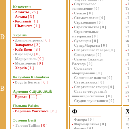
Спутниковое
-
-
Казахстан
телевидение
Т
[
0
]
-
Алматы
[ 26 ]
Стекло
-
[
0
]
-
-
Астана
[ 3 ]
Стоматология
-
[
0
]
-
-
Костанай
[ 1 ]
Страхование
-
[
0
]
-
-
Шымкент
[ 1 ]
Строительство
к
-
[
0
]
Строительные
-
-
Україна
материалы
[
0
]
-
-
Днепропетровск
[ 0 ]
Сувениры
м
-
[
0
]
-
Запорожье
[ 3 ]
СуперМаркеты
-
[
0
]
-
-
Київ Киев
[ 3 ]
Спортивные товары
-
[
0
]
-
-
Кировград
[ 0 ]
Спецодежда
-
[
0
]
-
-
Мариуополь
[ 0 ]
Семена Саженцы
п
-
-
Мелитополь
[ 0 ]
Рассада
[
0
]
-
-
Харків
[ 1 ]
Складское
-
-
оборудование
[
0
]
-
Колумбия Kolumbiya
Солнечные панели
-
[
0
]
-
-
Bogota Богота
[ 0 ]
Светотехника
п
-
[
0
]
Спортивные секции
-
[
0
]
-
Армения Հայաստան
Садово-огородный
р
-
инвентарь/техника
[
0
]
-
-
Ереван
[ 11 ]
Студии звукозаписи
-
[
0
]
-
Польша Polska
Ф
-
Варшава Warszawa
[ 6 ]
Фанера
-
[
0
]
-
Эстония Eesti
Фармацевтика
П
-
[
0
]
-
Таллин Tallinn
[ 0 ]
Фитнес
-
[
0
]
-