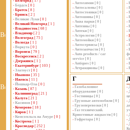
-
Белгород
[ 17 ]
Автохимия
-
[
0
]
-
-
Бердск
[ 0 ]
Автосалоны
-
[
0
]
-
-
Братск
[ 8 ]
Автостоянки
-
[
0
]
-
-
Брянск
[ 2 ]
Автошины
-
[
0
]
-
-
Великие Луки
[ 0 ]
Аква парки
-
[
0
]
-
-
Великий Новгород
[ 1 ]
Антенны
-
[
0
]
-
-
Владивосток
[ 68 ]
Аптеки
-
[
0
]
-
-
Владимир
[ 2 ]
Астрология
-
[
0
]
-
-
Волгоград
[ 75 ]
Автомойки
-
[
0
]
-
-
Вологда
[ 1 ]
Автосервисы
-
[
0
]
-
-
Воркута
[ 0 ]
Автозапчасти
-
[
0
]
-
-
Воронеж
[ 79 ]
Auto products / car
ф
-
-
Воскресенск
[ 2 ]
service
[
0
]
-
-
Дзержинск
[ 1 ]
Antiques
-
[
0
]
-
-
Екатеринбург
[ 103 ]
Аттракционы
-
[
0
]
-
-
Златоуст
[ 0 ]
-
Иваново
[ 35 ]
Г
-
Ижевск
[ 11 ]
-
Йошкар-Ола
[ 0 ]
Газобалонное
-
-
-
Казань
[ 87 ]
оборудование
[
0
]
-
-
Калининград
[ 21 ]
Гостиницы
ц
-
[
0
]
-
Калуга
[ 21 ]
Грузовые автомобили
-
[
0
]
-
-
Касимов
[ 0 ]
Грузоперевозки
д
-
[
0
]
-
Кемерово
[ 18 ]
Газ технический.
у
-
-
Киров
[ 1 ]
Криогенные жидкости
[
0
]
-
-
Комсомльск на Амуре
[ 0 ]
Гофротара
-
[
0
]
-
-
Кострома
[ 1 ]
-
-
Краснодар
[ 252 ]
К