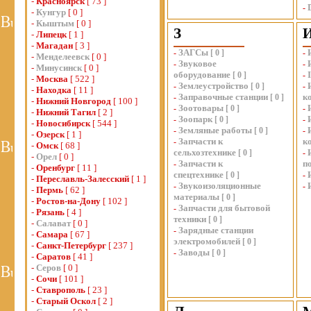
-
Красноярск
[ 73 ]
-
-
Кунгур
[ 0 ]
-
Кыштым
[ 0 ]
З
-
Липецк
[ 1 ]
-
Магадан
[ 3 ]
ЗАГСы
-
[
0
]
-
-
Менделеевск
[ 0 ]
Звуковое
-
-
-
Минусинск
[ 0 ]
оборудование
[
0
]
-
-
Москва
[ 522 ]
Землеустройство
-
[
0
]
-
-
Находка
[ 11 ]
Заправочные станции
к
-
[
0
]
-
Нижний Новгород
[ 100 ]
Зоотовары
-
[
0
]
-
-
Нижний Тагил
[ 2 ]
Зоопарк
-
[
0
]
-
-
Новосибирск
[ 544 ]
Земляные работы
-
[
0
]
-
-
Озерск
[ 1 ]
Запчасти к
к
-
-
Омск
[ 68 ]
сельхозтехнике
[
0
]
-
-
Орел
[ 0 ]
Запчасти к
п
-
-
Оренбург
[ 11 ]
спецтехнике
[
0
]
-
-
Переславль-Залесский
[ 1 ]
Звукоизоляционные
-
-
-
Пермь
[ 62 ]
материалы
[
0
]
-
Ростов-на-Дону
[ 102 ]
Запчасти для бытовой
-
-
Рязань
[ 4 ]
техники
[
0
]
-
Салават
[ 0 ]
Зарядные станции
-
-
Самара
[ 67 ]
электромобилей
[
0
]
-
Санкт-Петербург
[ 237 ]
Заводы
-
[
0
]
-
Саратов
[ 41 ]
-
Серов
[ 0 ]
-
Сочи
[ 101 ]
-
Ставрополь
[ 23 ]
-
Старый Оскол
[ 2 ]