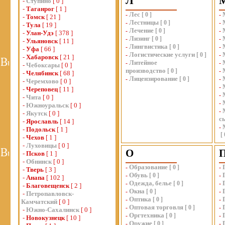
Л
-
Ступино
[ 0 ]
-
Таганрог
[ 1 ]
Лес
-
[
0
]
-
-
Томск
[ 21 ]
Лестницы
-
[
0
]
-
-
Тула
[ 19 ]
Лечение
-
[
0
]
-
-
Улан-Удэ
[ 378 ]
Лизинг
-
[
0
]
-
-
Ульяновск
[ 11 ]
Лингвистика
-
[
0
]
-
-
Уфа
[ 66 ]
Логистические услуги
-
[
0
]
-
-
Хабаровск
[ 21 ]
Литейное
-
-
-
Чебоксары
[ 0 ]
производство
[
0
]
-
-
Челябинск
[ 68 ]
Лицензирование
-
[
0
]
-
-
Черемхово
[ 0 ]
-
-
Череповец
[ 11 ]
-
-
Чита
[ 0 ]
-
-
Южноуральск
[ 0 ]
-
-
Якутск
[ 0 ]
с
-
Ярославль
[ 14 ]
-
-
Подольск
[ 1 ]
[
-
Чехов
[ 1 ]
-
Луховицы
[ 0 ]
О
-
Псков
[ 1 ]
-
Обнинск
[ 0 ]
Образование
-
[
0
]
-
-
Тверь
[ 3 ]
Обувь
-
[
0
]
-
-
Анапа
[ 102 ]
Одежда, белье
-
[
0
]
-
-
Благовещенск
[ 2 ]
Окна
-
[
0
]
-
-
Петропавловск-
Оптика
-
[
0
]
-
Камчатский
[ 0 ]
Оптовая торговля
-
[
0
]
-
-
Южно-Сахалинск
[ 0 ]
Оргтехника
-
[
0
]
-
-
Новокузнецк
[ 10 ]
Оружие
-
[
0
]
-