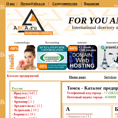
О нас
|
Почта@abca.ru
|
Сотрудничество
|
Вакансии
FOR YOU A
International directory 
cosmetology
Accounting
internet
insurance
Каталог предприятий
Home page
Services
Томск - Каталог предп
Россия
+7-(3822)
-
Иркутск
[ 645 ]
Телефонный код города -
634000
-
Абакан
[ 3 ]
Почтовый индекс города -
-
Армавир
[ 1 ]
-
Архангельск
[ 12 ]
А
-
Астрахань
[ 10 ]
-
Барнаул
[ 19 ]
Авиакассы
-
[
0
]
-