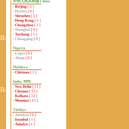
中华人民共和国 China
-
Beijing
[ 3 ]
-
Harbin
[ 0 ]
-
Shenzhen
[ 5 ]
-
Hong Kong
[ 1 ]
-
Changzhou
[ 1 ]
-
Shanghai
[ 0 ]
-
Xuchang
[ 1 ]
-
Chongqing
[ 0 ]
Nigeria
-
Lagos
[ 0 ]
-
Abuja
[ 0 ]
Moldova
-
Chisinau
[ 1 ]
India. भारत.
-
New Delhi
[ 15 ]
-
Chennai
[ 15 ]
-
Kolkata
[ 12 ]
-
Mumbai
[ 15 ]
Türkiye
-
Antakya
[ 0 ]
-
Istanbul
[ 1 ]
-
Antalya
[ 1 ]