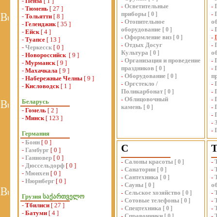
-
Пенза
[ 1 ]
Осветительные
-
-
-
Тюмень
[ 27 ]
приборы
[
0
]
-
-
Тольятти
[ 8 ]
Отопительное
о
-
-
Геленджик
[ 35 ]
оборудование
[
0
]
-
-
Ейск
[ 4 ]
Оформление виз
-
[
0
]
-
-
Туапсе
[ 13 ]
Отдых Досуг
-
-
-
Черкесск
[ 0 ]
Культура
о
[
0
]
-
Новороссийск
[ 9 ]
Организация и проведение
-
-
-
Мурманск
[ 9 ]
праздников
[
0
]
-
-
Махачкала
[ 9 ]
Оборудование
п
-
[
0
]
-
Набережные Челны
[ 9 ]
Оргстекло /
-
-
-
Кисловодск
[ 1 ]
Поликарбонат
[
0
]
-
Облицовочный
-
-
Беларусь
камень
[
0
]
-
-
Гомель
[ 2 ]
-
-
Минск
[ 123 ]
-
-
Германия
-
Бонн
[ 0 ]
С
-
Гамбург
[ 0 ]
-
Ганновер
[ 0 ]
Салоны красоты
-
[
0
]
-
-
Дюссельдорф
[ 0 ]
Санатории
-
[
0
]
-
-
Мюнхен
[ 0 ]
Сантехника
-
[
0
]
-
-
Нюрнберг
[ 0 ]
Сауны
о
-
[
0
]
Сельское хозяйство
-
[
0
]
-
Грузия საქართველო
Сотовые телефоны
-
[
0
]
-
-
Тбилиси
[ 27 ]
Спецтехника
-
[
0
]
-
-
Батуми
[ 4 ]
Справочники
-
[
0
]
-