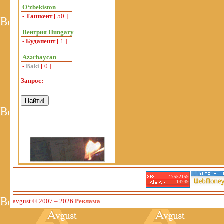
Oʻzbekiston
-
Ташкент
[ 50 ]
Венгрия Hungary
-
Будапешт
[ 1 ]
Azərbaycan
-
Baki
[ 0 ]
Запрос:
17552159
14249
avgust © 2007
– 2026
Реклама