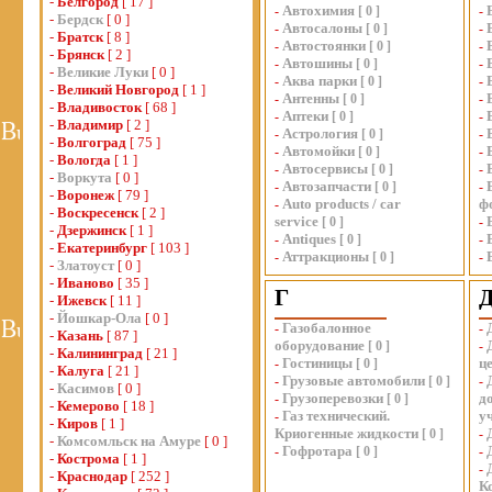
-
Белгород
[ 17 ]
Автохимия
-
[
0
]
-
-
Бердск
[ 0 ]
Автосалоны
-
[
0
]
-
-
Братск
[ 8 ]
Автостоянки
-
[
0
]
-
-
Брянск
[ 2 ]
Автошины
-
[
0
]
-
-
Великие Луки
[ 0 ]
Аква парки
-
[
0
]
-
-
Великий Новгород
[ 1 ]
Антенны
-
[
0
]
-
-
Владивосток
[ 68 ]
Аптеки
-
[
0
]
-
-
Владимир
[ 2 ]
Астрология
-
[
0
]
-
-
Волгоград
[ 75 ]
Автомойки
-
[
0
]
-
-
Вологда
[ 1 ]
Автосервисы
-
[
0
]
-
-
Воркута
[ 0 ]
Автозапчасти
-
[
0
]
-
-
Воронеж
[ 79 ]
Auto products / car
ф
-
-
Воскресенск
[ 2 ]
service
[
0
]
-
-
Дзержинск
[ 1 ]
Antiques
-
[
0
]
-
-
Екатеринбург
[ 103 ]
Аттракционы
-
[
0
]
-
-
Златоуст
[ 0 ]
-
Иваново
[ 35 ]
Г
-
Ижевск
[ 11 ]
-
Йошкар-Ола
[ 0 ]
Газобалонное
-
-
-
Казань
[ 87 ]
оборудование
[
0
]
-
-
Калининград
[ 21 ]
Гостиницы
ц
-
[
0
]
-
Калуга
[ 21 ]
Грузовые автомобили
-
[
0
]
-
-
Касимов
[ 0 ]
Грузоперевозки
д
-
[
0
]
-
Кемерово
[ 18 ]
Газ технический.
у
-
-
Киров
[ 1 ]
Криогенные жидкости
[
0
]
-
-
Комсомльск на Амуре
[ 0 ]
Гофротара
-
[
0
]
-
-
Кострома
[ 1 ]
-
-
Краснодар
[ 252 ]
К