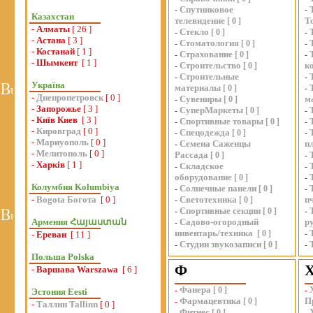
Спутниковое
-
-
Казахстан
телевидение
Т
[
0
]
-
Алматы
[ 26 ]
Стекло
-
[
0
]
-
-
Астана
[ 3 ]
Стоматология
-
[
0
]
-
-
Костанай
[ 1 ]
Страхование
-
[
0
]
-
-
Шымкент
[ 1 ]
Строительство
к
-
[
0
]
Строительные
-
-
Україна
материалы
[
0
]
-
-
Днепропетровск
[ 0 ]
Сувениры
м
-
[
0
]
-
Запорожье
[ 3 ]
СуперМаркеты
-
[
0
]
-
-
Київ Киев
[ 3 ]
Спортивные товары
-
[
0
]
-
-
Кировград
[ 0 ]
Спецодежда
-
[
0
]
-
-
Мариуополь
[ 0 ]
Семена Саженцы
п
-
-
Мелитополь
[ 0 ]
Рассада
[
0
]
-
-
Харків
[ 1 ]
Складское
-
-
оборудование
[
0
]
-
Колумбия Kolumbiya
Солнечные панели
-
[
0
]
-
-
Bogota Богота
[ 0 ]
Светотехника
п
-
[
0
]
Спортивные секции
-
[
0
]
-
Армения Հայաստան
Садово-огородный
р
-
инвентарь/техника
[
0
]
-
-
Ереван
[ 11 ]
Студии звукозаписи
-
[
0
]
-
Польша Polska
Ф
-
Варшава Warszawa
[ 6 ]
Фанера
-
[
0
]
-
Эстония Eesti
Фармацевтика
П
-
[
0
]
-
Таллин Tallinn
[ 0 ]
Фитнес
-
[
0
]
-