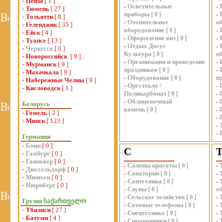
-
Пенза
[ 1 ]
Осветительные
-
-
-
Тюмень
[ 27 ]
приборы
[
0
]
-
-
Тольятти
[ 8 ]
Отопительное
о
-
-
Геленджик
[ 35 ]
оборудование
[
0
]
-
-
Ейск
[ 4 ]
Оформление виз
-
[
0
]
-
-
Туапсе
[ 13 ]
Отдых Досуг
-
-
-
Черкесск
[ 0 ]
Культура
о
[
0
]
-
Новороссийск
[ 9 ]
Организация и проведение
-
-
-
Мурманск
[ 9 ]
праздников
[
0
]
-
-
Махачкала
[ 9 ]
Оборудование
п
-
[
0
]
-
Набережные Челны
[ 9 ]
Оргстекло /
-
-
-
Кисловодск
[ 1 ]
Поликарбонат
[
0
]
-
Облицовочный
-
-
Беларусь
камень
[
0
]
-
-
Гомель
[ 2 ]
-
-
Минск
[ 123 ]
-
-
Германия
-
Бонн
[ 0 ]
С
-
Гамбург
[ 0 ]
-
Ганновер
[ 0 ]
Салоны красоты
-
[
0
]
-
-
Дюссельдорф
[ 0 ]
Санатории
-
[
0
]
-
-
Мюнхен
[ 0 ]
Сантехника
-
[
0
]
-
-
Нюрнберг
[ 0 ]
Сауны
о
-
[
0
]
Сельское хозяйство
-
[
0
]
-
Грузия საქართველო
Сотовые телефоны
-
[
0
]
-
-
Тбилиси
[ 27 ]
Спецтехника
-
[
0
]
-
-
Батуми
[ 4 ]
Справочники
-
[
0
]
-