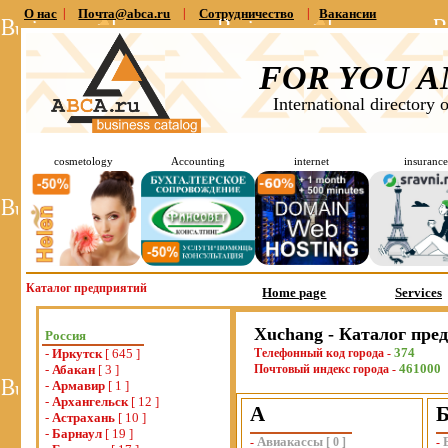
О нас
|
Почта@abca.ru
|
Сотрудничество
|
Вакансии
FOR YOU A
International directory 
cosmetology
Accounting
internet
insurance
Каталог предприятий
Home page
Services
Xuchang - Каталог пре
Россия
374
-
Иркутск
[ 645 ]
Телефонный код города -
461000
-
Абакан
[ 3 ]
Почтовый индекс города -
-
Армавир
[ 1 ]
-
Архангельск
[ 12 ]
А
-
Астрахань
[ 10 ]
-
Барнаул
[ 19 ]
Авиакассы
-
[
0
]
-