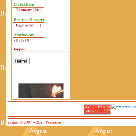
Oʻzbekiston
-
Ташкент
[ 50 ]
Венгрия Hungary
-
Будапешт
[ 1 ]
Azərbaycan
-
Baki
[ 0 ]
Запрос:
17552159
14249
avgust © 2007
– 2026
Реклама