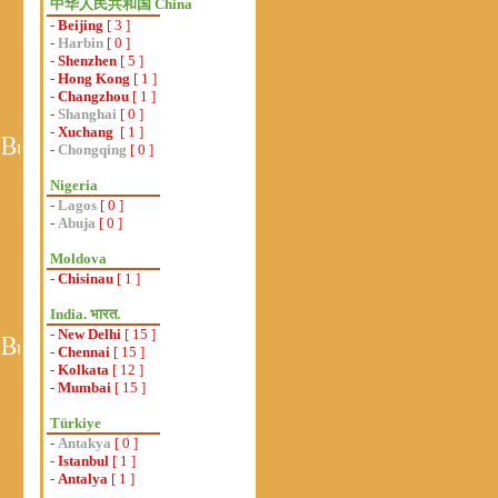
中华人民共和国 China
-
Beijing
[ 3 ]
-
Harbin
[ 0 ]
-
Shenzhen
[ 5 ]
-
Hong Kong
[ 1 ]
-
Changzhou
[ 1 ]
-
Shanghai
[ 0 ]
-
Xuchang
[ 1 ]
-
Chongqing
[ 0 ]
Nigeria
-
Lagos
[ 0 ]
-
Abuja
[ 0 ]
Moldova
-
Chisinau
[ 1 ]
India. भारत.
-
New Delhi
[ 15 ]
-
Chennai
[ 15 ]
-
Kolkata
[ 12 ]
-
Mumbai
[ 15 ]
Türkiye
-
Antakya
[ 0 ]
-
Istanbul
[ 1 ]
-
Antalya
[ 1 ]