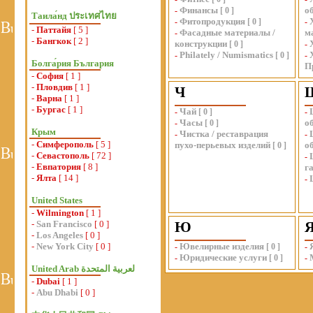
Финансы
о
-
[
0
]
Таила́нд ประเทศไทย
Фитопродукция
-
[
0
]
-
-
Паттайя
[ 5 ]
Фасадные материалы /
м
-
-
Бангкок
[ 2 ]
конструкции
[
0
]
-
Philately / Numismatics
-
[
0
]
-
Болга́рия България
П
-
София
[ 1 ]
-
Пловдив
[ 1 ]
Ч
-
Варна
[ 1 ]
-
Бургас
[ 1 ]
Чай
-
[
0
]
-
Часы
о
-
[
0
]
Крым
Чистка / реставрация
-
-
-
Симферополь
[ 5 ]
пухо-перьевых изделий
о
[
0
]
-
Севастополь
[ 72 ]
-
-
Евпатория
[ 8 ]
г
-
Ялта
[ 14 ]
-
United States
-
Wilmington
[ 1 ]
-
San Francisco
[ 0 ]
Ю
-
Los Angeles
[ 0 ]
-
New York City
[ 0 ]
Ювелирные изделия
-
[
0
]
-
Юридические услуги
-
[
0
]
-
-
Dubai
[ 1 ]
-
Abu Dhabi
[ 0 ]