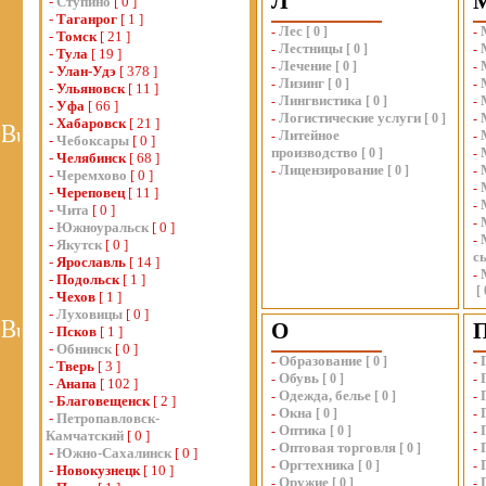
Л
-
Ступино
[ 0 ]
-
Таганрог
[ 1 ]
Лес
-
[
0
]
-
-
Томск
[ 21 ]
Лестницы
-
[
0
]
-
-
Тула
[ 19 ]
Лечение
-
[
0
]
-
-
Улан-Удэ
[ 378 ]
Лизинг
-
[
0
]
-
-
Ульяновск
[ 11 ]
Лингвистика
-
[
0
]
-
-
Уфа
[ 66 ]
Логистические услуги
-
[
0
]
-
-
Хабаровск
[ 21 ]
Литейное
-
-
-
Чебоксары
[ 0 ]
производство
[
0
]
-
-
Челябинск
[ 68 ]
Лицензирование
-
[
0
]
-
-
Черемхово
[ 0 ]
-
-
Череповец
[ 11 ]
-
-
Чита
[ 0 ]
-
-
Южноуральск
[ 0 ]
-
-
Якутск
[ 0 ]
с
-
Ярославль
[ 14 ]
-
-
Подольск
[ 1 ]
[
-
Чехов
[ 1 ]
-
Луховицы
[ 0 ]
О
-
Псков
[ 1 ]
-
Обнинск
[ 0 ]
Образование
-
[
0
]
-
-
Тверь
[ 3 ]
Обувь
-
[
0
]
-
-
Анапа
[ 102 ]
Одежда, белье
-
[
0
]
-
-
Благовещенск
[ 2 ]
Окна
-
[
0
]
-
-
Петропавловск-
Оптика
-
[
0
]
-
Камчатский
[ 0 ]
Оптовая торговля
-
[
0
]
-
-
Южно-Сахалинск
[ 0 ]
Оргтехника
-
[
0
]
-
-
Новокузнецк
[ 10 ]
Оружие
-
[
0
]
-