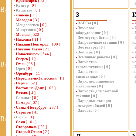
-
Красноярск
[ 73 ]
-
-
Кунгур
[ 0 ]
-
Кыштым
[ 0 ]
З
-
Липецк
[ 1 ]
-
Магадан
[ 3 ]
ЗАГСы
-
[
0
]
-
-
Менделеевск
[ 0 ]
Звуковое
-
-
-
Минусинск
[ 0 ]
оборудование
[
0
]
-
-
Москва
[ 522 ]
Землеустройство
-
[
0
]
-
-
Находка
[ 11 ]
Заправочные станции
к
-
[
0
]
-
Нижний Новгород
[ 100 ]
Зоотовары
-
[
0
]
-
-
Нижний Тагил
[ 2 ]
Зоопарк
-
[
0
]
-
-
Новосибирск
[ 544 ]
Земляные работы
-
[
0
]
-
-
Озерск
[ 1 ]
Запчасти к
к
-
-
Омск
[ 68 ]
сельхозтехнике
[
0
]
-
-
Орел
[ 0 ]
Запчасти к
п
-
-
Оренбург
[ 11 ]
спецтехнике
[
0
]
-
-
Переславль-Залесский
[ 1 ]
Звукоизоляционные
-
-
-
Пермь
[ 62 ]
материалы
[
0
]
-
Ростов-на-Дону
[ 102 ]
Запчасти для бытовой
-
-
Рязань
[ 4 ]
техники
[
0
]
-
Салават
[ 0 ]
Зарядные станции
-
-
Самара
[ 67 ]
электромобилей
[
0
]
-
Санкт-Петербург
[ 237 ]
Заводы
-
[
0
]
-
Саратов
[ 41 ]
-
Серов
[ 0 ]
-
Сочи
[ 101 ]
-
Ставрополь
[ 23 ]
-
Старый Оскол
[ 2 ]