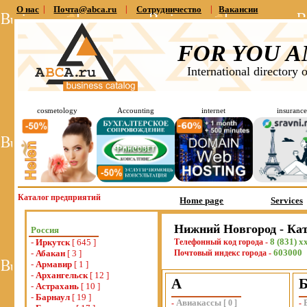
О нас
|
Почта@abca.ru
|
Сотрудничество
|
Вакансии
FOR YOU A
International directory 
cosmetology
Accounting
internet
insurance
Каталог предприятий
Home page
Services
Нижний Новгород - Ка
Россия
8 (831) x
-
Иркутск
[ 645 ]
Телефонный код города -
603000
-
Абакан
[ 3 ]
Почтовый индекс города -
-
Армавир
[ 1 ]
-
Архангельск
[ 12 ]
А
-
Астрахань
[ 10 ]
-
Барнаул
[ 19 ]
Авиакассы
-
[
0
]
-