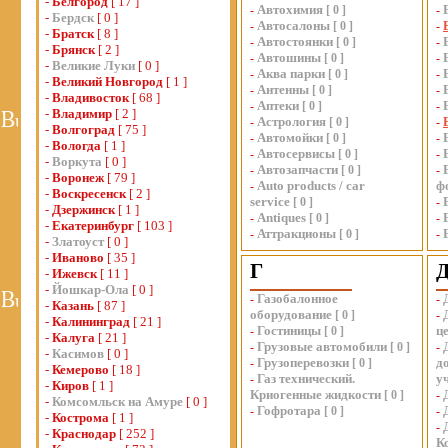
-
Белгород
[ 17 ]
Автохимия
-
[
0
]
-
-
Бердск
[ 0 ]
Автосалоны
-
[
0
]
-
-
Братск
[ 8 ]
Автостоянки
-
[
0
]
-
-
Брянск
[ 2 ]
Автошины
-
[
0
]
-
-
Великие Луки
[ 0 ]
Аква парки
-
[
0
]
-
-
Великий Новгород
[ 1 ]
Антенны
-
[
0
]
-
-
Владивосток
[ 68 ]
Аптеки
-
[
0
]
-
-
Владимир
[ 2 ]
Астрология
-
[
0
]
-
-
Волгоград
[ 75 ]
Автомойки
-
[
0
]
-
-
Вологда
[ 1 ]
Автосервисы
-
[
0
]
-
-
Воркута
[ 0 ]
Автозапчасти
-
[
0
]
-
-
Воронеж
[ 79 ]
Auto products / car
ф
-
-
Воскресенск
[ 2 ]
service
[
0
]
-
-
Дзержинск
[ 1 ]
Antiques
-
[
0
]
-
-
Екатеринбург
[ 103 ]
Аттракционы
-
[
0
]
-
-
Златоуст
[ 0 ]
-
Иваново
[ 35 ]
Г
-
Ижевск
[ 11 ]
-
Йошкар-Ола
[ 0 ]
Газобалонное
-
-
-
Казань
[ 87 ]
оборудование
[
0
]
-
-
Калининград
[ 21 ]
Гостиницы
ц
-
[
0
]
-
Калуга
[ 21 ]
Грузовые автомобили
-
[
0
]
-
-
Касимов
[ 0 ]
Грузоперевозки
д
-
[
0
]
-
Кемерово
[ 18 ]
Газ технический.
у
-
-
Киров
[ 1 ]
Криогенные жидкости
[
0
]
-
-
Комсомльск на Амуре
[ 0 ]
Гофротара
-
[
0
]
-
-
Кострома
[ 1 ]
-
-
Краснодар
[ 252 ]
К