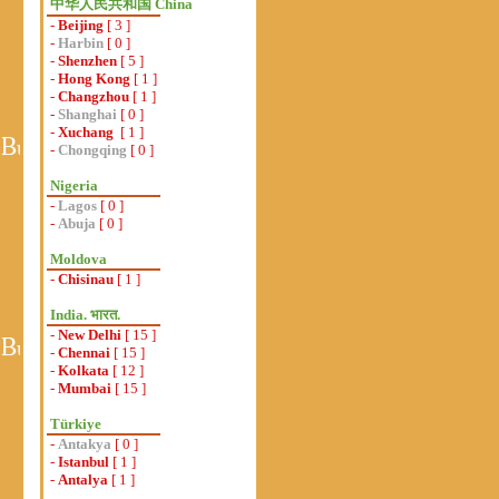
中华人民共和国 China
-
Beijing
[ 3 ]
-
Harbin
[ 0 ]
-
Shenzhen
[ 5 ]
-
Hong Kong
[ 1 ]
-
Changzhou
[ 1 ]
-
Shanghai
[ 0 ]
-
Xuchang
[ 1 ]
-
Chongqing
[ 0 ]
Nigeria
-
Lagos
[ 0 ]
-
Abuja
[ 0 ]
Moldova
-
Chisinau
[ 1 ]
India. भारत.
-
New Delhi
[ 15 ]
-
Chennai
[ 15 ]
-
Kolkata
[ 12 ]
-
Mumbai
[ 15 ]
Türkiye
-
Antakya
[ 0 ]
-
Istanbul
[ 1 ]
-
Antalya
[ 1 ]