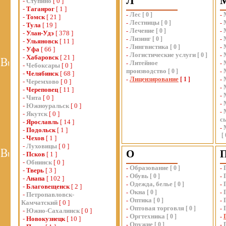
Л
-
Ступино
[ 0 ]
-
Таганрог
[ 1 ]
Лес
-
[
0
]
-
-
Томск
[ 21 ]
Лестницы
-
[
0
]
-
-
Тула
[ 19 ]
Лечение
-
[
0
]
-
-
Улан-Удэ
[ 378 ]
Лизинг
-
[
0
]
-
-
Ульяновск
[ 11 ]
Лингвистика
-
[
0
]
-
-
Уфа
[ 66 ]
Логистические услуги
-
[
0
]
-
-
Хабаровск
[ 21 ]
Литейное
-
-
-
Чебоксары
[ 0 ]
производство
[
0
]
-
-
Челябинск
[ 68 ]
Лицензирование
-
[
1
]
-
-
Черемхово
[ 0 ]
-
-
Череповец
[ 11 ]
-
-
Чита
[ 0 ]
-
-
Южноуральск
[ 0 ]
-
-
Якутск
[ 0 ]
с
-
Ярославль
[ 14 ]
-
-
Подольск
[ 1 ]
[
-
Чехов
[ 1 ]
-
Луховицы
[ 0 ]
О
-
Псков
[ 1 ]
-
Обнинск
[ 0 ]
Образование
-
[
0
]
-
-
Тверь
[ 3 ]
Обувь
-
[
0
]
-
-
Анапа
[ 102 ]
Одежда, белье
-
[
0
]
-
-
Благовещенск
[ 2 ]
Окна
-
[
0
]
-
-
Петропавловск-
Оптика
-
[
0
]
-
Камчатский
[ 0 ]
Оптовая торговля
-
[
0
]
-
-
Южно-Сахалинск
[ 0 ]
Оргтехника
-
[
0
]
-
-
Новокузнецк
[ 10 ]
Оружие
-
[
0
]
-