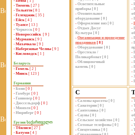
-
Пенза
[ 1 ]
Осветительные
-
-
-
Тюмень
[ 27 ]
приборы
[
0
]
-
-
Тольятти
[ 8 ]
Отопительное
о
-
-
Геленджик
[ 35 ]
оборудование
[
0
]
-
-
Ейск
[ 4 ]
Оформление виз
-
[
0
]
-
-
Туапсе
[ 13 ]
Отдых Досуг
-
-
-
Черкесск
[ 0 ]
Культура
о
[
0
]
-
Новороссийск
[ 9 ]
Организация и проведение
-
-
-
Мурманск
[ 9 ]
праздников
[
8
]
-
-
Махачкала
[ 9 ]
Оборудование
п
-
[
0
]
-
Набережные Челны
[ 9 ]
Оргстекло /
-
-
-
Кисловодск
[ 1 ]
Поликарбонат
[
0
]
-
Облицовочный
-
-
Беларусь
камень
[
0
]
-
-
Гомель
[ 2 ]
-
-
Минск
[ 123 ]
-
-
Германия
-
Бонн
[ 0 ]
С
-
Гамбург
[ 0 ]
-
Ганновер
[ 0 ]
Салоны красоты
-
[
0
]
-
-
Дюссельдорф
[ 0 ]
Санатории
-
[
0
]
-
-
Мюнхен
[ 0 ]
Сантехника
-
[
0
]
-
-
Нюрнберг
[ 0 ]
Сауны
о
-
[
0
]
Сельское хозяйство
-
[
0
]
-
Грузия საქართველო
Сотовые телефоны
-
[
0
]
-
-
Тбилиси
[ 27 ]
Спецтехника
-
[
0
]
-
-
Батуми
[ 4 ]
Справочники
-
[
0
]
-