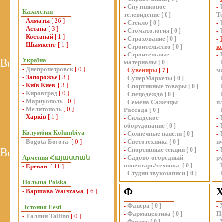
Спутниковое
-
-
Казахстан
телевидение
Т
[
0
]
-
Алматы
[ 26 ]
Стекло
-
[
0
]
-
-
Астана
[ 3 ]
Стоматология
-
[
0
]
-
-
Костанай
[ 1 ]
Страхование
-
[
0
]
-
-
Шымкент
[ 1 ]
Строительство
к
-
[
0
]
Строительные
-
-
Україна
материалы
[
0
]
-
-
Днепропетровск
[ 0 ]
Сувениры
м
-
[
7
]
-
Запорожье
[ 3 ]
СуперМаркеты
-
[
0
]
-
-
Київ Киев
[ 3 ]
Спортивные товары
-
[
0
]
-
-
Кировград
[ 0 ]
Спецодежда
-
[
0
]
-
-
Мариуополь
[ 0 ]
Семена Саженцы
п
-
-
Мелитополь
[ 0 ]
Рассада
[
0
]
-
-
Харків
[ 1 ]
Складское
-
-
оборудование
[
0
]
-
Колумбия Kolumbiya
Солнечные панели
-
[
0
]
-
-
Bogota Богота
[ 0 ]
Светотехника
п
-
[
0
]
Спортивные секции
-
[
0
]
-
Армения Հայաստան
Садово-огородный
р
-
инвентарь/техника
[
0
]
-
-
Ереван
[ 11 ]
Студии звукозаписи
-
[
0
]
-
Польша Polska
Ф
-
Варшава Warszawa
[ 6 ]
Фанера
-
[
0
]
-
Эстония Eesti
Фармацевтика
П
-
[
0
]
-
Таллин Tallinn
[ 0 ]
Фитнес
-
[
0
]
-