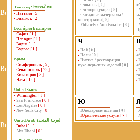
Финансы
о
-
[
0
]
Таила́нд ประเทศไทย
Фитопродукция
-
[
0
]
-
-
Паттайя
[ 5 ]
Фасадные материалы /
м
-
-
Бангкок
[ 2 ]
конструкции
[
0
]
-
Philately / Numismatics
-
[
0
]
-
Болга́рия България
П
-
София
[ 1 ]
-
Пловдив
[ 1 ]
Ч
-
Варна
[ 1 ]
-
Бургас
[ 1 ]
Чай
-
[
0
]
-
Часы
о
-
[
0
]
Крым
Чистка / реставрация
-
-
-
Симферополь
[ 5 ]
пухо-перьевых изделий
о
[
0
]
-
Севастополь
[ 72 ]
-
-
Евпатория
[ 8 ]
г
-
Ялта
[ 14 ]
-
United States
-
Wilmington
[ 1 ]
-
San Francisco
[ 0 ]
Ю
-
Los Angeles
[ 0 ]
-
New York City
[ 0 ]
Ювелирные изделия
-
[
0
]
-
Юридические услуги
-
[
7
]
-
-
Dubai
[ 1 ]
-
Abu Dhabi
[ 0 ]