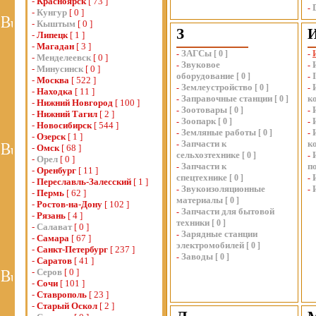
-
Красноярск
[ 73 ]
-
-
Кунгур
[ 0 ]
-
Кыштым
[ 0 ]
З
-
Липецк
[ 1 ]
-
Магадан
[ 3 ]
ЗАГСы
-
[
0
]
-
-
Менделеевск
[ 0 ]
Звуковое
-
-
-
Минусинск
[ 0 ]
оборудование
[
0
]
-
-
Москва
[ 522 ]
Землеустройство
-
[
0
]
-
-
Находка
[ 11 ]
Заправочные станции
к
-
[
0
]
-
Нижний Новгород
[ 100 ]
Зоотовары
-
[
0
]
-
-
Нижний Тагил
[ 2 ]
Зоопарк
-
[
0
]
-
-
Новосибирск
[ 544 ]
Земляные работы
-
[
0
]
-
-
Озерск
[ 1 ]
Запчасти к
к
-
-
Омск
[ 68 ]
сельхозтехнике
[
0
]
-
-
Орел
[ 0 ]
Запчасти к
п
-
-
Оренбург
[ 11 ]
спецтехнике
[
0
]
-
-
Переславль-Залесский
[ 1 ]
Звукоизоляционные
-
-
-
Пермь
[ 62 ]
материалы
[
0
]
-
Ростов-на-Дону
[ 102 ]
Запчасти для бытовой
-
-
Рязань
[ 4 ]
техники
[
0
]
-
Салават
[ 0 ]
Зарядные станции
-
-
Самара
[ 67 ]
электромобилей
[
0
]
-
Санкт-Петербург
[ 237 ]
Заводы
-
[
0
]
-
Саратов
[ 41 ]
-
Серов
[ 0 ]
-
Сочи
[ 101 ]
-
Ставрополь
[ 23 ]
-
Старый Оскол
[ 2 ]