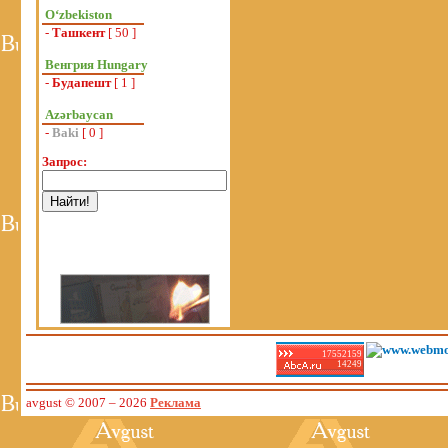
Oʻzbekiston
-
Ташкент
[ 50 ]
Венгрия Hungary
-
Будапешт
[ 1 ]
Azərbaycan
-
Baki
[ 0 ]
Запрос:
17552159
14249
avgust © 2007
– 2026
Реклама