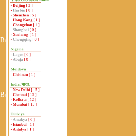
-
Beijing
[ 3 ]
-
Harbin
[ 0 ]
-
Shenzhen
[ 5 ]
-
Hong Kong
[ 1 ]
-
Changzhou
[ 1 ]
-
Shanghai
[ 0 ]
-
Xuchang
[ 1 ]
-
Chongqing
[ 0 ]
Nigeria
-
Lagos
[ 0 ]
-
Abuja
[ 0 ]
Moldova
-
Chisinau
[ 1 ]
India. भारत.
-
New Delhi
[ 15 ]
-
Chennai
[ 15 ]
-
Kolkata
[ 12 ]
-
Mumbai
[ 15 ]
Türkiye
-
Antakya
[ 0 ]
-
Istanbul
[ 1 ]
-
Antalya
[ 1 ]