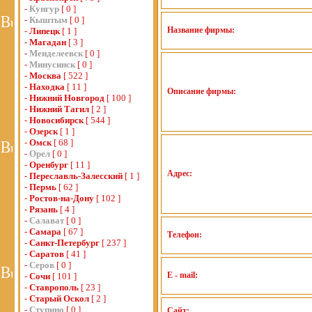
-
Кунгур
[ 0 ]
-
Кыштым
[ 0 ]
Название фирмы:
-
Липецк
[ 1 ]
-
Магадан
[ 3 ]
-
Менделеевск
[ 0 ]
-
Минусинск
[ 0 ]
-
Москва
[ 522 ]
-
Находка
[ 11 ]
Описание фирмы:
-
Нижний Новгород
[ 100 ]
-
Нижний Тагил
[ 2 ]
-
Новосибирск
[ 544 ]
-
Озерск
[ 1 ]
-
Омск
[ 68 ]
-
Орел
[ 0 ]
-
Оренбург
[ 11 ]
Адрес:
-
Переславль-Залесский
[ 1 ]
-
Пермь
[ 62 ]
-
Ростов-на-Дону
[ 102 ]
-
Рязань
[ 4 ]
-
Салават
[ 0 ]
-
Самара
[ 67 ]
Телефон:
-
Санкт-Петербург
[ 237 ]
-
Саратов
[ 41 ]
-
Серов
[ 0 ]
E - mail:
-
Сочи
[ 101 ]
-
Ставрополь
[ 23 ]
-
Старый Оскол
[ 2 ]
-
Ступино
[ 0 ]
Сайт: