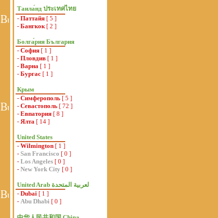
Таила́нд ประเทศไทย
-
Паттайя
[ 5 ]
-
Бангкок
[ 2 ]
Болга́рия България
-
София
[ 1 ]
-
Пловдив
[ 1 ]
-
Варна
[ 1 ]
-
Бургас
[ 1 ]
Крым
-
Симферополь
[ 5 ]
-
Севастополь
[ 72 ]
-
Евпатория
[ 8 ]
-
Ялта
[ 14 ]
United States
-
Wilmington
[ 1 ]
-
San Francisco
[ 0 ]
-
Los Angeles
[ 0 ]
-
New York City
[ 0 ]
-
Dubai
[ 1 ]
-
Abu Dhabi
[ 0 ]
中华人民共和国 China