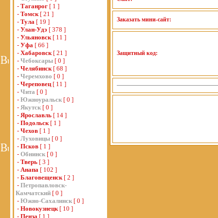
-
Таганрог
[ 1 ]
-
Томск
[ 21 ]
Заказать мини-сайт:
-
Тула
[ 19 ]
-
Улан-Удэ
[ 378 ]
-
Ульяновск
[ 11 ]
-
Уфа
[ 66 ]
-
Хабаровск
[ 21 ]
Защитный код:
-
Чебоксары
[ 0 ]
-
Челябинск
[ 68 ]
-
Черемхово
[ 0 ]
-
Череповец
[ 11 ]
-
Чита
[ 0 ]
-
Южноуральск
[ 0 ]
-
Якутск
[ 0 ]
-
Ярославль
[ 14 ]
-
Подольск
[ 1 ]
-
Чехов
[ 1 ]
-
Луховицы
[ 0 ]
-
Псков
[ 1 ]
-
Обнинск
[ 0 ]
-
Тверь
[ 3 ]
-
Анапа
[ 102 ]
-
Благовещенск
[ 2 ]
-
Петропавловск-
Камчатский
[ 0 ]
-
Южно-Сахалинск
[ 0 ]
-
Новокузнецк
[ 10 ]
-
Пенза
[ 1 ]