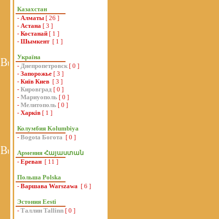
Казахстан
-
Алматы
[ 26 ]
-
Астана
[ 3 ]
-
Костанай
[ 1 ]
-
Шымкент
[ 1 ]
Україна
-
Днепропетровск
[ 0 ]
-
Запорожье
[ 3 ]
-
Київ Киев
[ 3 ]
-
Кировград
[ 0 ]
-
Мариуополь
[ 0 ]
-
Мелитополь
[ 0 ]
-
Харків
[ 1 ]
Колумбия Kolumbiya
-
Bogota Богота
[ 0 ]
Армения Հայաստան
-
Ереван
[ 11 ]
Польша Polska
-
Варшава Warszawa
[ 6 ]
Эстония Eesti
-
Таллин Tallinn
[ 0 ]