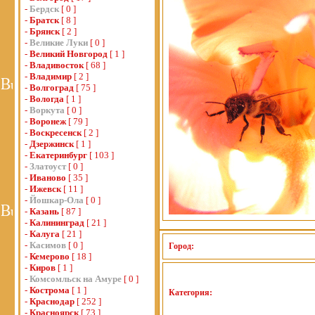
-
Бердск
[ 0 ]
-
Братск
[ 8 ]
-
Брянск
[ 2 ]
-
Великие Луки
[ 0 ]
-
Великий Новгород
[ 1 ]
-
Владивосток
[ 68 ]
-
Владимир
[ 2 ]
-
Волгоград
[ 75 ]
-
Вологда
[ 1 ]
-
Воркута
[ 0 ]
-
Воронеж
[ 79 ]
-
Воскресенск
[ 2 ]
-
Дзержинск
[ 1 ]
-
Екатеринбург
[ 103 ]
-
Златоуст
[ 0 ]
-
Иваново
[ 35 ]
-
Ижевск
[ 11 ]
-
Йошкар-Ола
[ 0 ]
-
Казань
[ 87 ]
-
Калининград
[ 21 ]
-
Калуга
[ 21 ]
-
Касимов
[ 0 ]
Город:
-
Кемерово
[ 18 ]
-
Киров
[ 1 ]
-
Комсомльск на Амуре
[ 0 ]
-
Кострома
[ 1 ]
Категория:
-
Краснодар
[ 252 ]
-
Красноярск
[ 73 ]