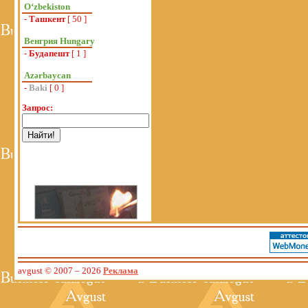
Oʻzbekiston
-
Ташкент
[ 50 ]
Венгрия Hungary
-
Будапешт
[ 1 ]
Azərbaycan
-
Baki
[ 0 ]
Запрос:
avgust © 2007
– 2026
Реклама