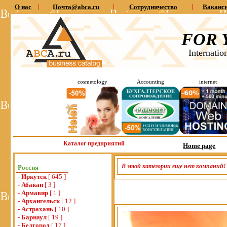
О нас
|
Почта@abca.ru
|
Сотрудничество
|
Ваканс
FOR 
Internatio
cosmetology
Accounting
internet
Каталог предприятий
Home page
В этой категории еще нет компаний!
Россия
-
Иркутск
[ 645 ]
-
Абакан
[ 3 ]
-
Армавир
[ 1 ]
-
Архангельск
[ 12 ]
-
Астрахань
[ 10 ]
-
Барнаул
[ 19 ]
-
Белгород
[ 17 ]