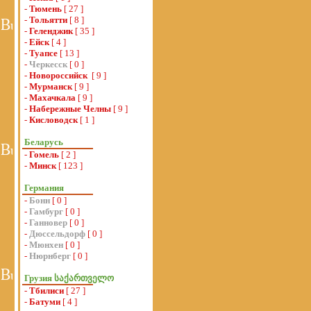
-
Тюмень
[ 27 ]
-
Тольятти
[ 8 ]
-
Геленджик
[ 35 ]
-
Ейск
[ 4 ]
-
Туапсе
[ 13 ]
-
Черкесск
[ 0 ]
-
Новороссийск
[ 9 ]
-
Мурманск
[ 9 ]
-
Махачкала
[ 9 ]
-
Набережные Челны
[ 9 ]
-
Кисловодск
[ 1 ]
Беларусь
-
Гомель
[ 2 ]
-
Минск
[ 123 ]
Германия
-
Бонн
[ 0 ]
-
Гамбург
[ 0 ]
-
Ганновер
[ 0 ]
-
Дюссельдорф
[ 0 ]
-
Мюнхен
[ 0 ]
-
Нюрнберг
[ 0 ]
Грузия საქართველო
-
Тбилиси
[ 27 ]
-
Батуми
[ 4 ]